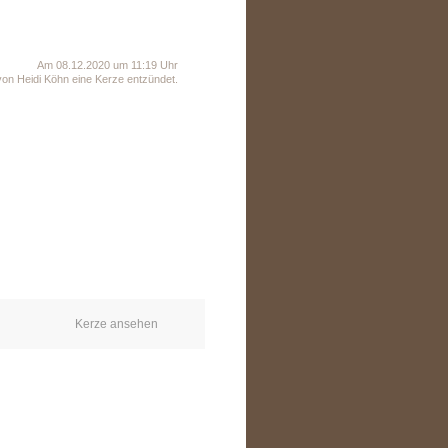
Am 08.12.2020 um 11:19 Uhr
on Heidi Köhn eine Kerze entzündet.
Kerze ansehen