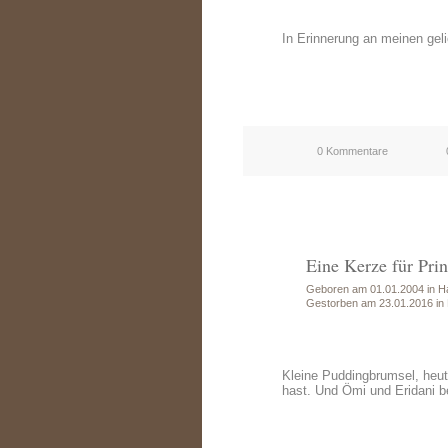
In Erinnerung an meinen gel
0 Kommentare
Eine Kerze für Prin
Geboren am 01.01.2004 in H
Gestorben am 23.01.2016 in
Kleine Puddingbrumsel, heute
hast. Und Ömi und Eridani bei