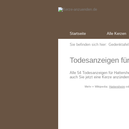
Startseite
Alle Kerzen
Sie befinden sich hier:
Gedenktafel
Todesanzeigen für
Alle 54 Todesanzeigen für Hatters
auch Sie jetzt eine Kerze anzünden
Mehr » Wikipedia:
Hattersheim
od