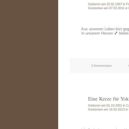
Geboren am 22.02.1957 in F
Gestorben am 07.03.2011 in 
Aus unserem Leben bist ge
In unserem Herzen 💕 bleibs
0 Kommentare
Eine Kerze für Yok
Geboren am 01.10.2001 in C
Gestorben am 16.02.2013 in