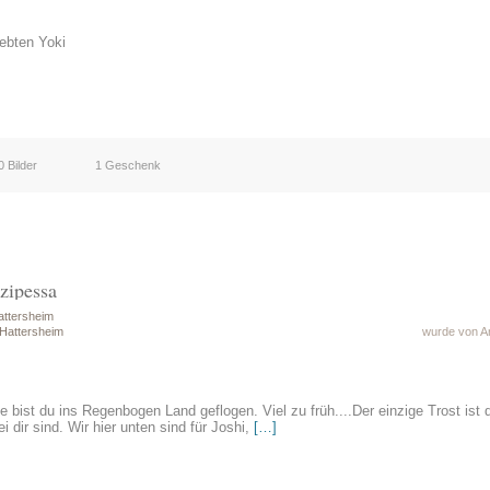
iebten Yoki
0 Bilder
1 Geschenk
zipessa
attersheim
 Hattersheim
wurde von A
 bist du ins Regenbogen Land geflogen. Viel zu früh....Der einzige Trost is
 dir sind. Wir hier unten sind für Joshi,
[…]