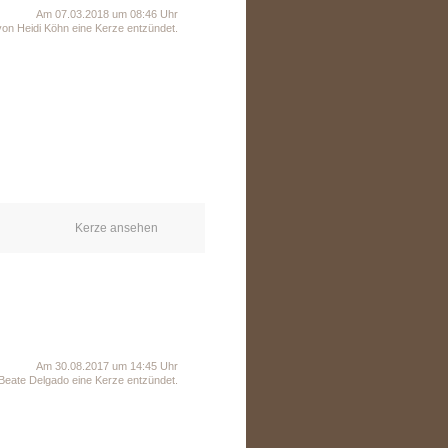
Am 07.03.2018 um 08:46 Uhr
on Heidi Köhn eine Kerze entzündet.
Kerze ansehen
Am 30.08.2017 um 14:45 Uhr
Beate Delgado eine Kerze entzündet.