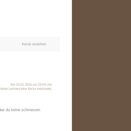
Kerze ansehen
Am 23.01.2016 um 23:04 Uhr
ndrea Lenhard eine Kerze entzündet.
t das du keine schmerzen