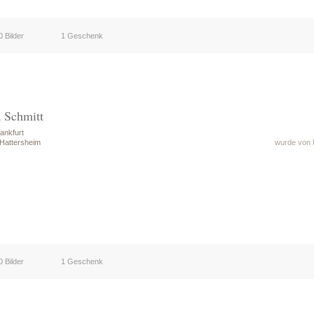
0 Bilder
1 Geschenk
a Schmitt
ankfurt
 Hattersheim
wurde von 
0 Bilder
1 Geschenk