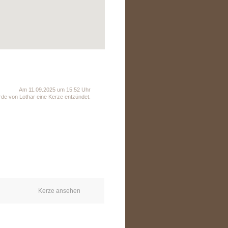
Am 11.09.2025 um 15:52 Uhr
de von Lothar eine Kerze entzündet.
Kerze ansehen