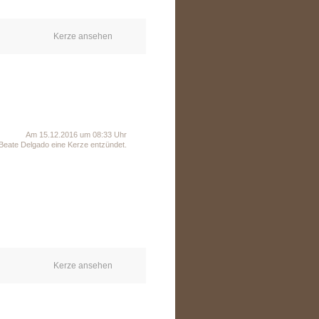
Kerze ansehen
Am 15.12.2016 um 08:33 Uhr
Beate Delgado eine Kerze entzündet.
Kerze ansehen