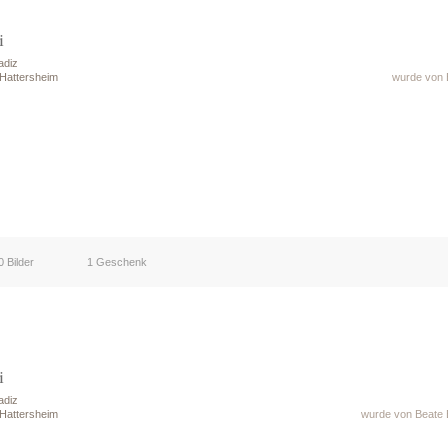
i
adiz
 Hattersheim
wurde von 
0 Bilder
1 Geschenk
i
adiz
 Hattersheim
wurde von Beate 