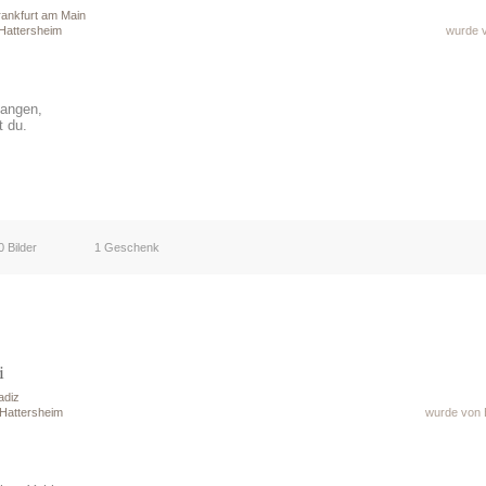
rankfurt am Main
Hattersheim
wurde v
gangen,
t du.
0 Bilder
1 Geschenk
i
adiz
 Hattersheim
wurde von 