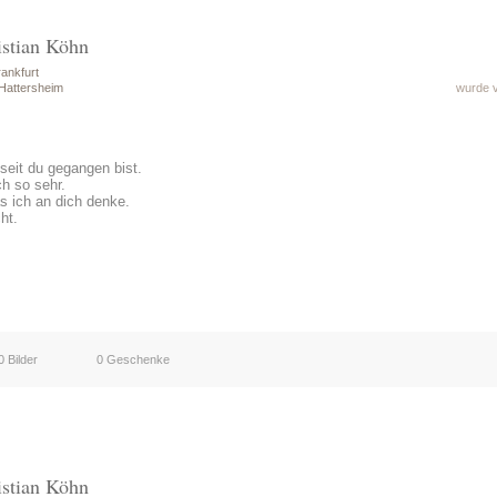
istian Köhn
ankfurt
Hattersheim
wurde v
 seit du gegangen bist.
h so sehr.
s ich an dich denke.
ht.
0 Bilder
0 Geschenke
istian Köhn