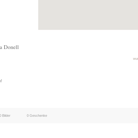
na Donell
wur
n!
0 Bilder
0 Geschenke