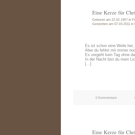
Eine Kerze für Chr
Geboren am 22.02.1957 in Fr
Gestorben am 07.03.2011 in 
Es ist schon eine Weile her,
Aber du fehlst mir immer noc
Es vergeht kein Tag ohne da
In der Nacht bist du mein Lic
[…]
0 Kommentare
Eine Kerze für Chr