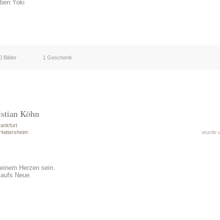
ben Yoki
0 Bilder
1 Geschenk
istian Köhn
ankfurt
Hattersheim
wurde v
meinem Herzen sein.
 aufs Neue.