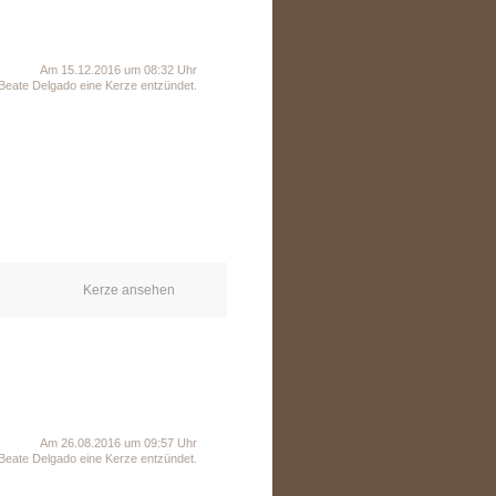
Am 15.12.2016 um 08:32 Uhr
Beate Delgado eine Kerze entzündet.
Kerze ansehen
Am 26.08.2016 um 09:57 Uhr
Beate Delgado eine Kerze entzündet.