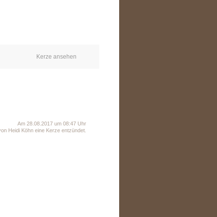
Kerze ansehen
Am 28.08.2017 um 08:47 Uhr
on Heidi Köhn eine Kerze entzündet.