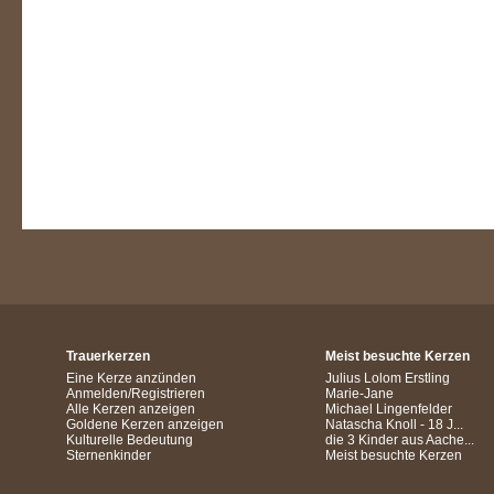
Trauerkerzen
Meist besuchte Kerzen
Eine Kerze anzünden
Julius Lolom Erstling
Anmelden/Registrieren
Marie-Jane
Alle Kerzen anzeigen
Michael Lingenfelder
Goldene Kerzen anzeigen
Natascha Knoll - 18 J...
Kulturelle Bedeutung
die 3 Kinder aus Aache...
Sternenkinder
Meist besuchte Kerzen