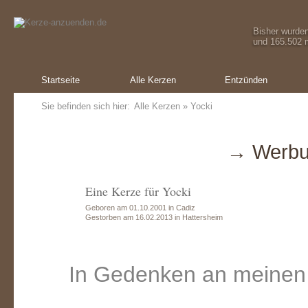
Bisher wurde
und 165.502 m
Startseite
Alle Kerzen
Entzünden
Sie befinden sich hier:
Alle Kerzen
» Yocki
→ Werbu
Eine Kerze für Yocki
Geboren am 01.10.2001 in Cadiz
Gestorben am 16.02.2013 in Hattersheim
In Gedenken an meinen 