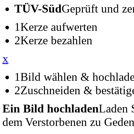
TÜV-Süd
Geprüft und zert
1
Kerze aufwerten
2
Kerze bezahlen
x
1
Bild wählen & hochlad
2
Zuschneiden & bestätig
Ein Bild hochladen
Laden S
dem Verstorbenen zu Geden