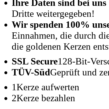
Ihre Daten sind bei uns 
Dritte weitergegeben!
Wir spenden 100% uns
Einnahmen, die durch di
die goldenen Kerzen ents
SSL Secure
128-Bit-Vers
TÜV-Süd
Geprüft und zert
1
Kerze aufwerten
2
Kerze bezahlen