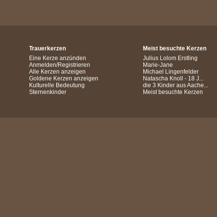
Trauerkerzen
Meist besuchte Kerzen
Eine Kerze anzünden
Julius Lolom Erstling
Anmelden/Registrieren
Marie-Jane
Alle Kerzen anzeigen
Michael Lingenfelder
Goldene Kerzen anzeigen
Natascha Knoll - 18 J...
Kulturelle Bedeutung
die 3 Kinder aus Aache...
Sternenkinder
Meist besuchte Kerzen