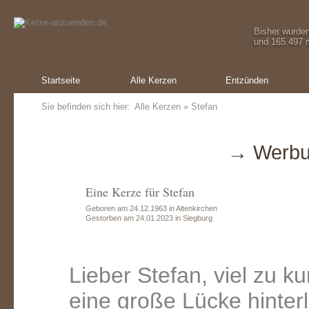
Bisher wurde
und 165.497 m
Startseite
Alle Kerzen
Entzünden
Sie befinden sich hier:
Alle Kerzen
» Stefan
→ Werbu
Eine Kerze für Stefan
Geboren am 24.12.1963 in Altenkirchen
Gestorben am 24.01.2023 in Siegburg
Lieber Stefan, viel zu k
eine große Lücke hinter