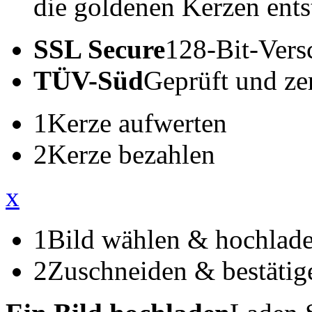
die goldenen Kerzen ents
SSL Secure
128-Bit-Vers
TÜV-Süd
Geprüft und zert
1
Kerze aufwerten
2
Kerze bezahlen
x
1
Bild wählen & hochlad
2
Zuschneiden & bestätig