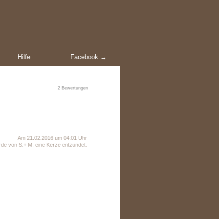
Hilfe
Facebook →
2
Bewertungen
Am 21.02.2016 um 04:01 Uhr
de von S.+ M. eine Kerze entzündet.