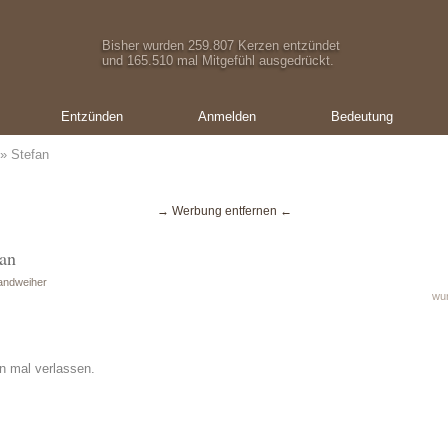
Bisher wurden 259.807 Kerzen entzündet
und 165.510 mal Mitgefühl ausgedrückt.
Entzünden
Anmelden
Bedeutung
» Stefan
→ Werbung entfernen ←
fan
andweiher
wur
n mal verlassen.
Ein Geschenk von:
Ein Geschenk von:
Ein Geschenk von:
Oliver Schmid
Oliver Schmid
Marion Steinhauser