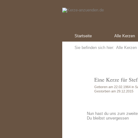
Startseite
Alle Kerzen
Sie befinden sich hier:
Alle Kerzen
Eine Kerze für Ste
Geboren am 22.02.1964 in S
Gestorben am 29.12.2015
Nun hast du uns zum zweite
Du bleibst unvergessen