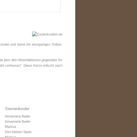
ndet und damit ein einzigartiges Online-
 jetzt den Hinterbliebenen gegenüber Ihr
ühl verfassen". Diese Kerze erlischt nach
Sternenkinder
Annamaria Bader
Annamaria Bader
Markus
Den kleinen Spatz