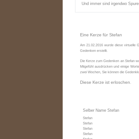
Und immer sind irgendwo Spur
Eine Kerze für Stefan
Am 21.02.2016 wurde diese virtuelle 
Gedenken erstellt.
Die Kerze zum Gedenken an Stefan wurd
Mitgefühl ausdrücken und einige Worte
zwei Wochen, Sie können die Gedenkke
Diese Kerze ist erloschen.
Selber Name Stefan
Stefan
Stefan
Stefan
Stefan