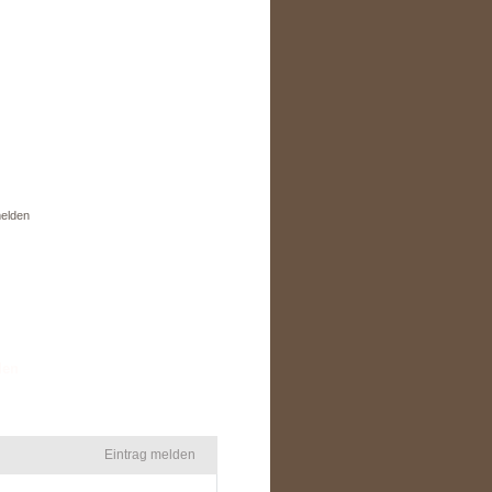
elden
den
Eintrag melden