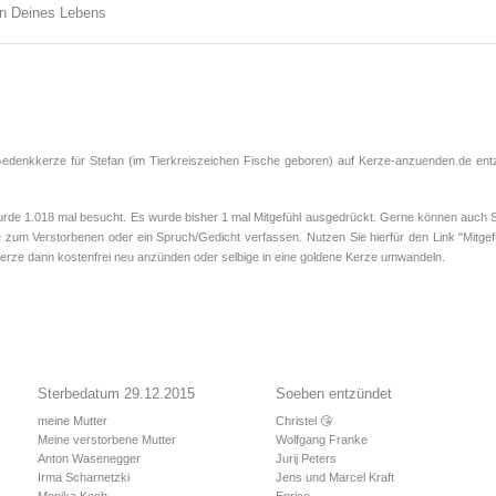
en Deines Lebens
Gedenkkerze für Stefan (im Tierkreiszeichen
Fische
geboren) auf Kerze-anzuenden.de entzü
e 1.018 mal besucht. Es wurde bisher 1 mal Mitgefühl ausgedrückt. Gerne können auch Sie
 zum Verstorbenen oder ein Spruch/Gedicht verfassen. Nutzen Sie hierfür den Link "Mitgef
rze dann kostenfrei neu anzünden oder selbige in eine goldene Kerze umwandeln.
Sterbedatum 29.12.2015
Soeben entzündet
meine Mutter
Christel 😘
Meine verstorbene Mutter
Wolfgang Franke
Anton Wasenegger
Jurij Peters
Irma Scharnetzki
Jens und Marcel Kraft