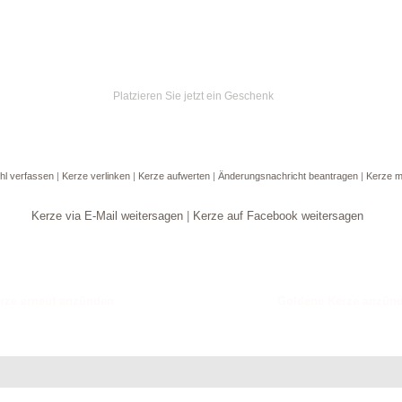
Platzieren Sie jetzt ein Geschenk
hl verfassen
|
Kerze verlinken
|
Kerze aufwerten
|
Änderungsnachricht beantragen
|
Kerze m
Kerze via E-Mail weitersagen
|
Kerze auf Facebook weitersagen
Goldene Kerze anzün