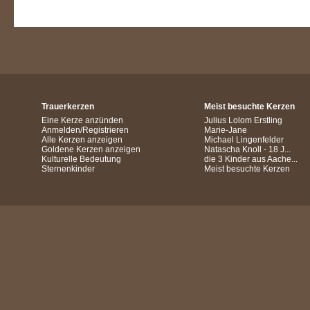
Trauerkerzen
Meist besuchte Kerzen
Eine Kerze anzünden
Julius Lolom Erstling
Anmelden/Registrieren
Marie-Jane
Alle Kerzen anzeigen
Michael Lingenfelder
Goldene Kerzen anzeigen
Natascha Knoll - 18 J...
Kulturelle Bedeutung
die 3 Kinder aus Aache...
Sternenkinder
Meist besuchte Kerzen