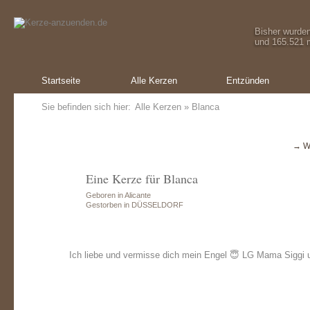
Bisher wurde
und 165.521 m
Startseite
Alle Kerzen
Entzünden
Sie befinden sich hier:
Alle Kerzen
» Blanca
→ W
Eine Kerze für Blanca
Geboren in Alicante
Gestorben in DÜSSELDORF
Ich liebe und vermisse dich mein Engel 😇 LG Mama Siggi 