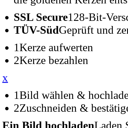
SSL Secure
128-Bit-Vers
TÜV-Süd
Geprüft und zert
1
Kerze aufwerten
2
Kerze bezahlen
x
1
Bild wählen & hochlad
2
Zuschneiden & bestätig
Ein Bild hochladen
Laden S