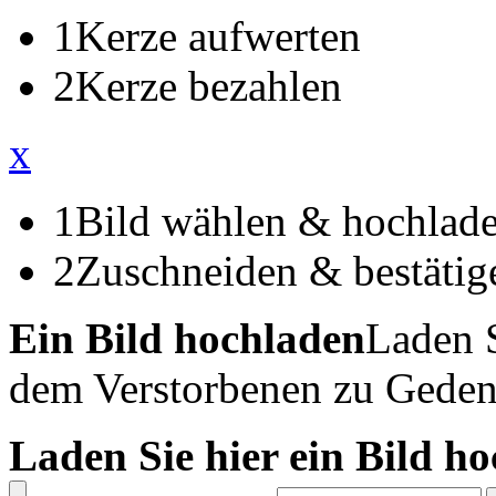
1
Kerze aufwerten
2
Kerze bezahlen
x
1
Bild wählen & hochlad
2
Zuschneiden & bestätig
Ein Bild hochladen
Laden S
dem Verstorbenen zu Geden
Laden Sie hier ein Bild h