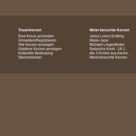
Trauerkerzen
Meist besuchte Kerzen
Eine Kerze anzünden
Julius Lolom Erstling
Anmelden/Registrieren
Marie-Jane
Alle Kerzen anzeigen
Michael Lingenfelder
Goldene Kerzen anzeigen
Natascha Knoll - 18 J...
Kulturelle Bedeutung
die 3 Kinder aus Aache...
Sternenkinder
Meist besuchte Kerzen