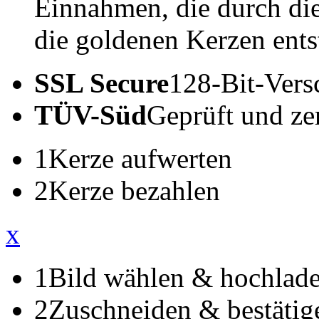
Einnahmen, die durch di
die goldenen Kerzen ents
SSL Secure
128-Bit-Vers
TÜV-Süd
Geprüft und zert
1
Kerze aufwerten
2
Kerze bezahlen
x
1
Bild wählen & hochlad
2
Zuschneiden & bestätig