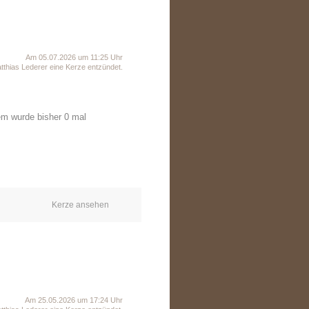
Am 05.07.2026 um 11:25 Uhr
thias Lederer eine Kerze entzündet.
em wurde bisher 0 mal
Kerze ansehen
Am 25.05.2026 um 17:24 Uhr