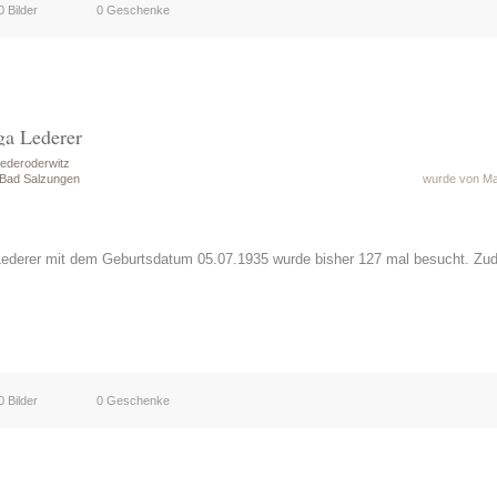
0 Bilder
0 Geschenke
ga Lederer
ederoderwitz
 Bad Salzungen
wurde von Mat
Lederer mit dem Geburtsdatum 05.07.1935 wurde bisher 127 mal besucht. Zu
0 Bilder
0 Geschenke