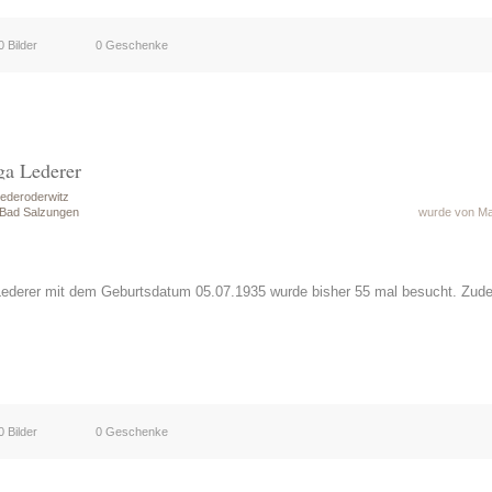
0 Bilder
0 Geschenke
ga Lederer
ederoderwitz
 Bad Salzungen
wurde von Mat
Lederer mit dem Geburtsdatum 05.07.1935 wurde bisher 55 mal besucht. Zud
0 Bilder
0 Geschenke