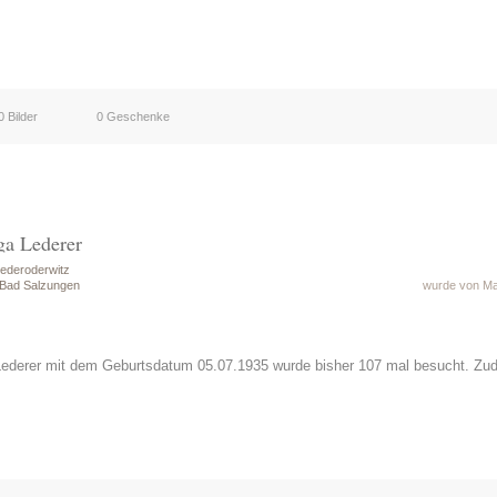
0 Bilder
0 Geschenke
ga Lederer
ederoderwitz
 Bad Salzungen
wurde von Mat
Lederer mit dem Geburtsdatum 05.07.1935 wurde bisher 107 mal besucht. Zu