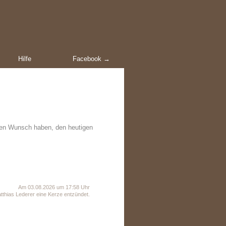
Hilfe
Facebook →
en Wunsch haben, den heutigen
Am 03.08.2026 um 17:58 Uhr
thias Lederer eine Kerze entzündet.