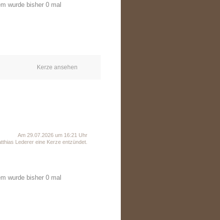
em wurde bisher 0 mal
Kerze ansehen
Am 29.07.2026 um 16:21 Uhr
thias Lederer eine Kerze entzündet.
em wurde bisher 0 mal