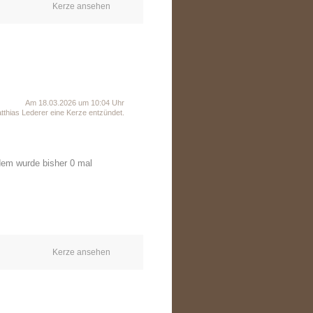
Kerze ansehen
Am 18.03.2026 um 10:04 Uhr
thias Lederer eine Kerze entzündet.
dem wurde bisher 0 mal
Kerze ansehen