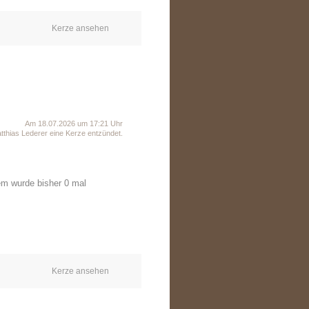
Kerze ansehen
Am 18.07.2026 um 17:21 Uhr
thias Lederer eine Kerze entzündet.
em wurde bisher 0 mal
Kerze ansehen