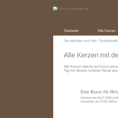
Startseite
Alle Kerzen
Sie befinden sich hier:
Gedenktafel
Alle Kerzen mit 
Alle Kerzen welche auf Kerze-anz
Tag mit diesem schönen Ritual anz
Eine Kerze für Hel
Geboren am 05.07.1935 in Ni
Gestorben am 13.05.1999 in