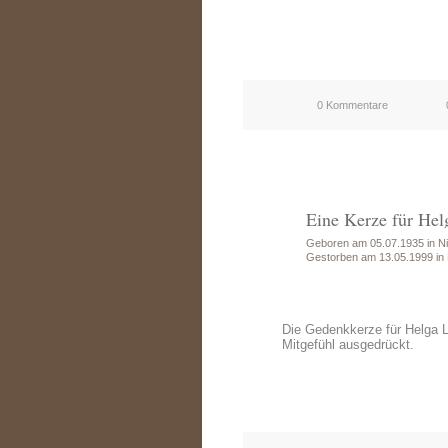
0 Kommentare
Eine Kerze für Hel
Geboren am 05.07.1935 in Ni
Gestorben am 13.05.1999 in
Die Gedenkkerze für Helga 
Mitgefühl ausgedrückt.