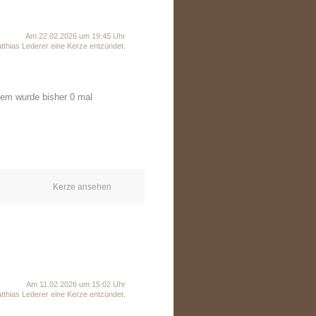
Am 22.02.2026 um 19:45 Uhr
thias Lederer eine Kerze entzündet.
dem wurde bisher 0 mal
Kerze ansehen
Am 11.02.2026 um 15:02 Uhr
thias Lederer eine Kerze entzündet.