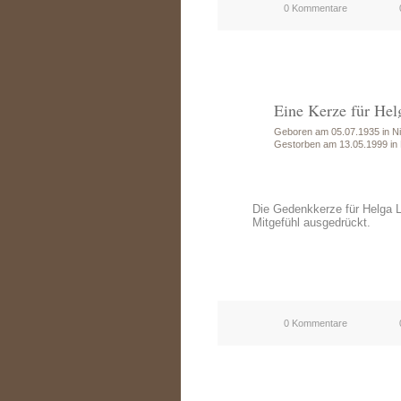
0 Kommentare
Eine Kerze für Hel
Geboren am 05.07.1935 in Ni
Gestorben am 13.05.1999 in
Die Gedenkkerze für Helga 
Mitgefühl ausgedrückt.
0 Kommentare