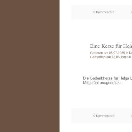
0 Kommentare
Eine Kerze für Hel
Geboren am 05.07.1935 in Ni
Gestorben am 13.05.1999 in
Die Gedenkkerze für Helga 
Mitgefühl ausgedrückt.
0 Kommentare