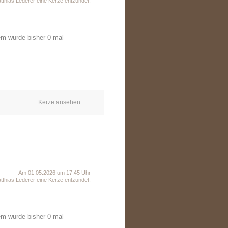
thias Lederer eine Kerze entzündet.
em wurde bisher 0 mal
Kerze ansehen
Am 01.05.2026 um 17:45 Uhr
thias Lederer eine Kerze entzündet.
em wurde bisher 0 mal