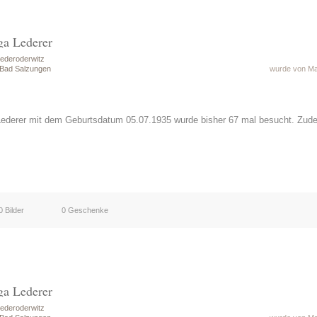
ga Lederer
ederoderwitz
 Bad Salzungen
wurde von Mat
Lederer mit dem Geburtsdatum 05.07.1935 wurde bisher 67 mal besucht. Zud
0 Bilder
0 Geschenke
ga Lederer
ederoderwitz