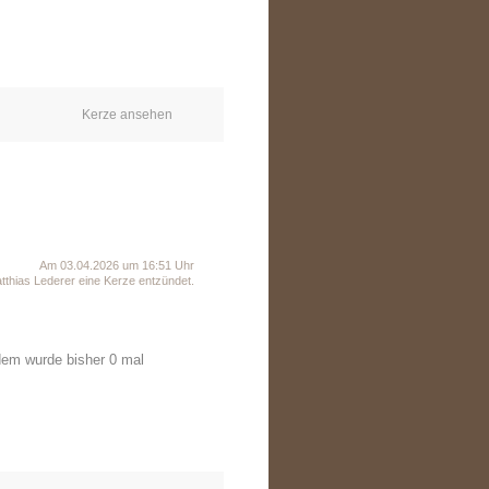
Kerze ansehen
Am 03.04.2026 um 16:51 Uhr
thias Lederer eine Kerze entzündet.
dem wurde bisher 0 mal