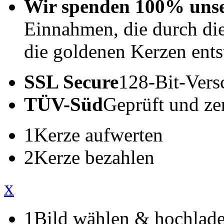
Wir spenden 100% uns
Einnahmen, die durch di
die goldenen Kerzen ents
SSL Secure
128-Bit-Vers
TÜV-Süd
Geprüft und zert
1
Kerze aufwerten
2
Kerze bezahlen
x
1
Bild wählen & hochlad