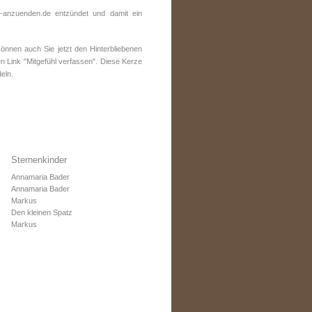
-anzuenden.de entzündet und damit ein
nnen auch Sie jetzt den Hinterbliebenen
n Link "Mitgefühl verfassen". Diese Kerze
eln.
Sternenkinder
Annamaria Bader
Annamaria Bader
Markus
Den kleinen Spatz
Markus