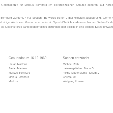
e Gedenkkerze für Markus Bernhard (im Tierkreiszeichen
Schütze
geboren) auf Kerze
rnhard wurde 977 mal besucht. Es wurde bisher 0 mal Mitgefühl ausgedrückt. Gerne kö
d einige Worte zum Verstorbenen oder ein Spruch/Gedicht verfassen. Nutzen Sie hierfür de
 die Gedenkkerze dann kostenfrei neu anzünden oder selbige in eine goldene Kerze umwand
Geburtsdatum 16.12.1969
Soeben entzündet
Stefan Martens
Michael Roth
Stefan Martens
meinen geliebten Mann Di...
Markus Bernhard
meine liebste Mama Rosem...
Makus Bernhard
Christel 😘
Markus
Wolfgang Franke