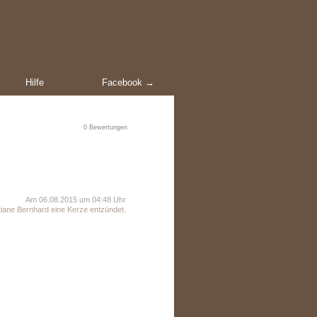
Hilfe
Facebook →
0
Bewertungen
Am 06.08.2015 um 04:48 Uhr
iane Bernhard eine Kerze entzündet.