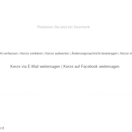
Platzieren Sie jetzt ein Geschenk
hl verfassen
|
Kerze verlinken
|
Kerze aufwerten
|
Änderungsnachricht beantragen
|
Kerze m
Kerze via E-Mail weitersagen
|
Kerze auf Facebook weitersagen
Goldene Kerze anzün
ard