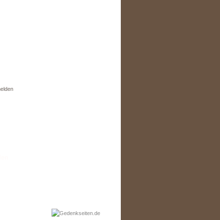
elden
den