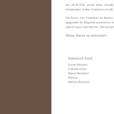
Am 06.08.2015 wurde diese virtuell
einzigartiges Online-Gedenken erstellt.
Die Kerze zum Gedenken an Markus Be
gegenüber Ihr Mitgefühl ausdrücken un
erlischt nach zwei Wochen, Sie können
Diese Kerze ist erloschen.
Geburtsort Eitorf
Gisela Weinand
Gabriele kölzer
Makus Bernhard
Markus
Markus Bernhard