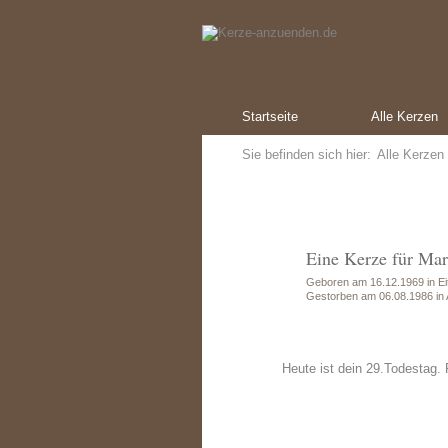
Startseite
Alle Kerzen
Sie befinden sich hier:
Alle Kerzen
Eine Kerze für Ma
Geboren am 16.12.1969 in Eit
Gestorben am 06.08.1986 in
Heute ist dein 29.Todestag.