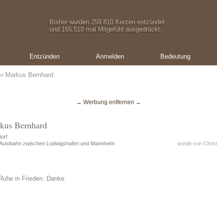
Bisher wurden 259.810 Kerzen entzündet
und 165.510 mal Mitgefühl ausgedrückt.
Entzünden
Anmelden
Bedeutung
» Markus Bernhard
→ Werbung entfernen ←
rkus Bernhard
orf
 Autobahn zwischen Ludwigshafen und Mannheim
wurde von Christ
 Ruhe in Frieden. Danke