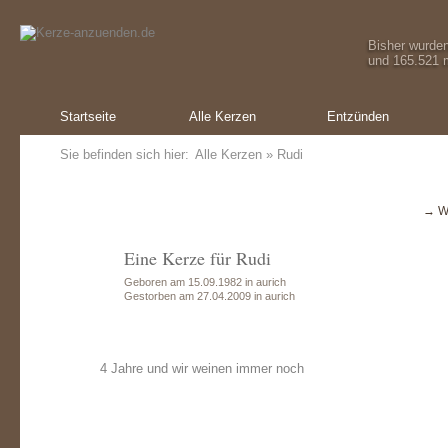
Bisher wurde
und 165.521 m
Startseite
Alle Kerzen
Entzünden
Sie befinden sich hier:
Alle Kerzen
» Rudi
→ W
Eine Kerze für Rudi
Geboren am 15.09.1982 in aurich
Gestorben am 27.04.2009 in aurich
4 Jahre und wir weinen immer noch
Ein Geschenk von:
Ein Geschenk von:
Ein Geschenk von:
Ein Geschenk
E
Oliver Schmid
Oliver Schmid
Oliver Schmid
Oliver Sch