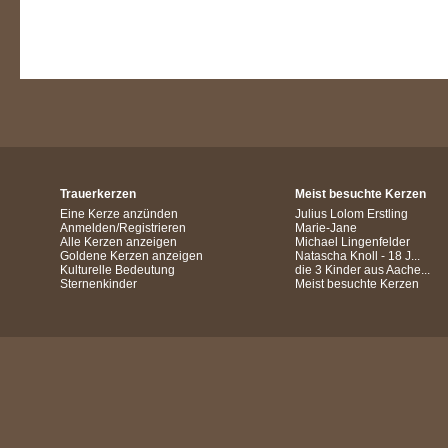
Trauerkerzen
Meist besuchte Kerzen
Eine Kerze anzünden
Julius Lolom Erstling
Anmelden/Registrieren
Marie-Jane
Alle Kerzen anzeigen
Michael Lingenfelder
Goldene Kerzen anzeigen
Natascha Knoll - 18 J...
Kulturelle Bedeutung
die 3 Kinder aus Aache...
Sternenkinder
Meist besuchte Kerzen