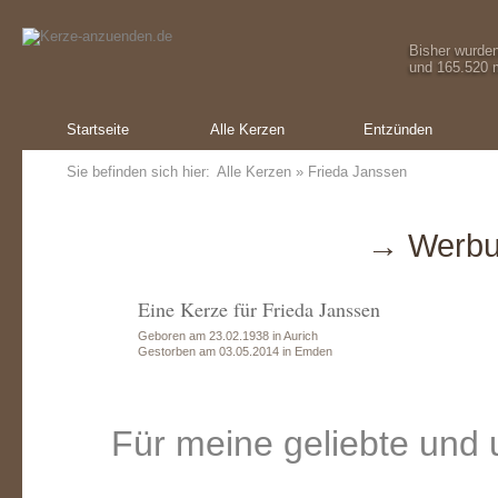
Bisher wurde
und 165.520 m
Startseite
Alle Kerzen
Entzünden
Sie befinden sich hier:
Alle Kerzen
» Frieda Janssen
→ Werbu
Eine Kerze für Frieda Janssen
Geboren am 23.02.1938 in Aurich
Gestorben am 03.05.2014 in Emden
Für meine geliebte und 