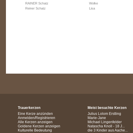
RAINER Schatz
Wolke
Reiner Schatz
Lisa
Trauerkerzen
Meist besuchte Kerzen
Eine Kerze anzünden
Julius Lolom Erstling
Anmelden/Registrieren
Marie-Jane
Alle Kerzen anzeigen
Michael Lingenfelder
Goldene Kerzen anzeigen
Natascha Knoll - 18 J...
Kulturelle Bedeutung
die 3 Kinder aus Aache...