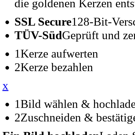
die goldenen Kerzen ents
SSL Secure
128-Bit-Vers
TÜV-Süd
Geprüft und zert
1
Kerze aufwerten
2
Kerze bezahlen
x
1
Bild wählen & hochlad
2
Zuschneiden & bestätig