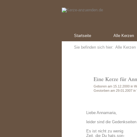
Startseite
Alle Kerzen
Sie befinden sich hier:
Alle Kerzen
Eine Kerze für An
Geboren am 15.12.2000 in W
Gestorben am 29.01.2007 in
Liebe Annamaria,
leider sind die Gedenkseiten 
Es ist nicht zu wenig
Zeit, die Du hats,son-