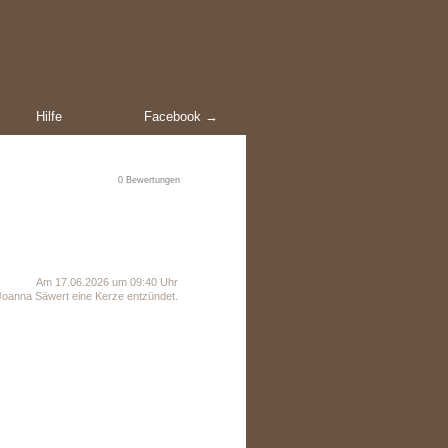
Hilfe
Facebook →
0
Bewertungen
Am 17.06.2026 um 09:40 Uhr
oanna Säwert eine Kerze entzündet.