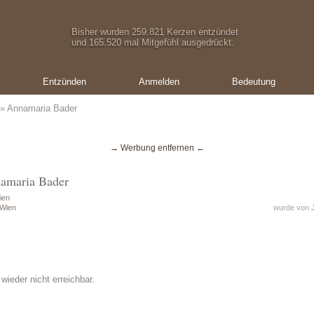
Bisher wurden 259.821 Kerzen entzündet
und 165.520 mal Mitgefühl ausgedrückt.
Entzünden
Anmelden
Bedeutung
» Annamaria Bader
→ Werbung entfernen ←
namaria Bader
ien
 Wien
wurde von J
wieder nicht erreichbar.