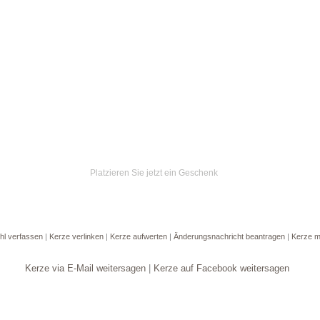
Platzieren Sie jetzt ein Geschenk
hl verfassen
|
Kerze verlinken
|
Kerze aufwerten
|
Änderungsnachricht beantragen
|
Kerze m
Kerze via E-Mail weitersagen
|
Kerze auf Facebook weitersagen