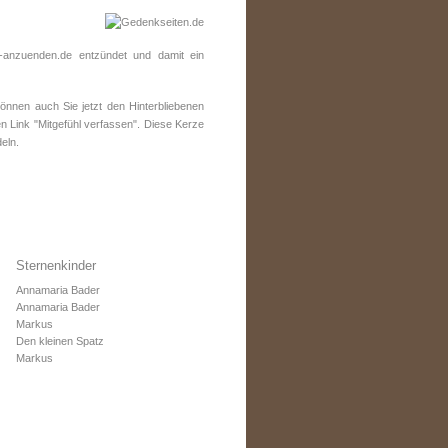
anzuenden.de entzündet und damit ein
nnen auch Sie jetzt den Hinterbliebenen
n Link "Mitgefühl verfassen". Diese Kerze
eln.
Sternenkinder
Annamaria Bader
Annamaria Bader
Markus
Den kleinen Spatz
Markus