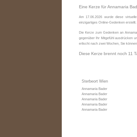
Eine Kerze für Annamaria Ba
Am 17.06.2026 wurde diese virtuell
einzigartiges Online-Gedenken erstellt.
Die Kerze zum Gedenken an Annamaria
gegenüber Ihr Mitgefühl ausdrücken un
erlischt nach zwei Wochen, Sie können
Diese Kerze brennt noch 11 T
Sterbeort Wien
Annamaria Bader
Annamaria Bader
Annamaria Bader
Annamaria Bader
Annamaria Bader