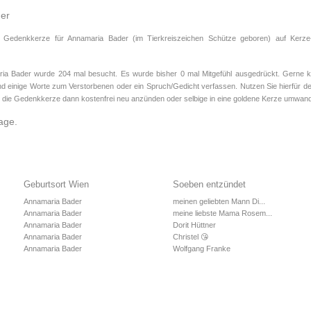
der
e Gedenkkerze für Annamaria Bader (im Tierkreiszeichen
Schütze
geboren) auf Kerze-
 Bader wurde 204 mal besucht. Es wurde bisher 0 mal Mitgefühl ausgedrückt. Gerne kö
d einige Worte zum Verstorbenen oder ein Spruch/Gedicht verfassen. Nutzen Sie hierfür de
 die Gedenkkerze dann kostenfrei neu anzünden oder selbige in eine goldene Kerze umwand
age.
Geburtsort Wien
Soeben entzündet
Annamaria Bader
meinen geliebten Mann Di...
Annamaria Bader
meine liebste Mama Rosem...
Annamaria Bader
Dorit Hüttner
Annamaria Bader
Christel 😘
Annamaria Bader
Wolfgang Franke