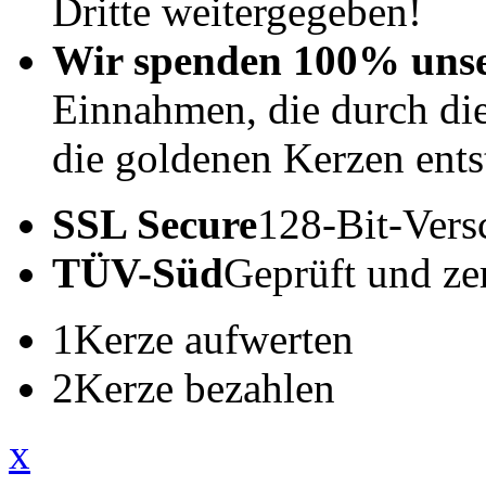
Dritte weitergegeben!
Wir spenden 100% uns
Einnahmen, die durch di
die goldenen Kerzen ents
SSL Secure
128-Bit-Vers
TÜV-Süd
Geprüft und zert
1
Kerze aufwerten
2
Kerze bezahlen
x