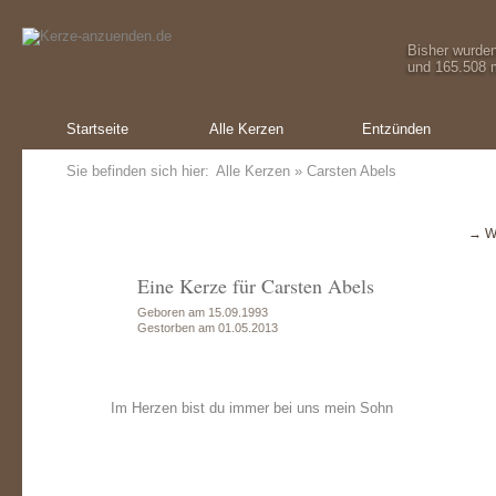
Bisher wurde
und 165.508 m
Startseite
Alle Kerzen
Entzünden
Sie befinden sich hier:
Alle Kerzen
» Carsten Abels
→ W
Eine Kerze für Carsten Abels
Geboren am 15.09.1993
Gestorben am 01.05.2013
Im Herzen bist du immer bei uns mein Sohn