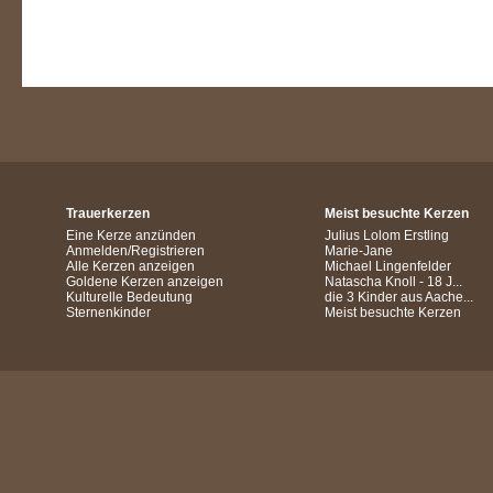
Trauerkerzen
Meist besuchte Kerzen
Eine Kerze anzünden
Julius Lolom Erstling
Anmelden/Registrieren
Marie-Jane
Alle Kerzen anzeigen
Michael Lingenfelder
Goldene Kerzen anzeigen
Natascha Knoll - 18 J...
Kulturelle Bedeutung
die 3 Kinder aus Aache...
Sternenkinder
Meist besuchte Kerzen