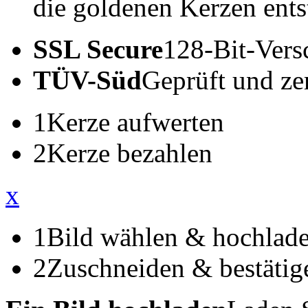
die goldenen Kerzen ents
SSL Secure
128-Bit-Vers
TÜV-Süd
Geprüft und zert
1
Kerze aufwerten
2
Kerze bezahlen
x
1
Bild wählen & hochlad
2
Zuschneiden & bestätig