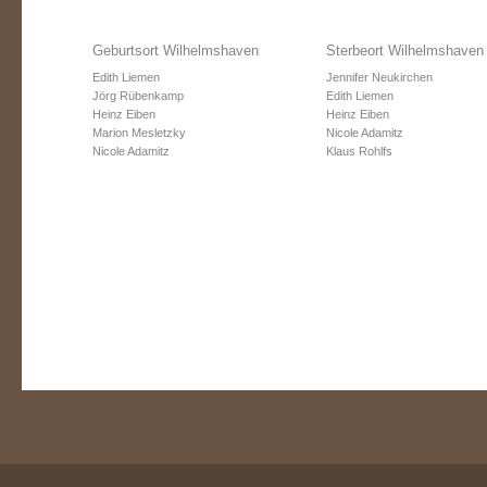
Geburtsort Wilhelmshaven
Sterbeort Wilhelmshaven
Edith Liemen
Jennifer Neukirchen
Jörg Rübenkamp
Edith Liemen
Heinz Eiben
Heinz Eiben
Marion Mesletzky
Nicole Adamitz
Nicole Adamitz
Klaus Rohlfs