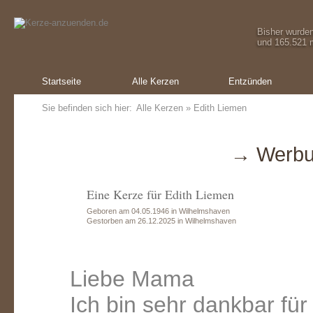
Bisher wurde
und 165.521 m
Startseite
Alle Kerzen
Entzünden
Sie befinden sich hier:
Alle Kerzen
» Edith Liemen
→ Werbu
Eine Kerze für Edith Liemen
Geboren am 04.05.1946 in Wilhelmshaven
Gestorben am 26.12.2025 in Wilhelmshaven
Liebe Mama
Ich bin sehr dankbar für