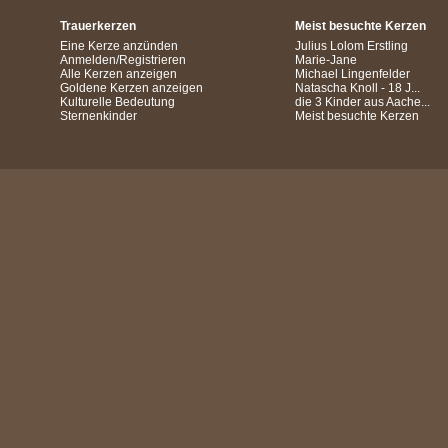
Trauerkerzen
Meist besuchte Kerzen
Eine Kerze anzünden
Julius Lolom Erstling
Anmelden/Registrieren
Marie-Jane
Alle Kerzen anzeigen
Michael Lingenfelder
Goldene Kerzen anzeigen
Natascha Knoll - 18 J...
Kulturelle Bedeutung
die 3 Kinder aus Aache...
Sternenkinder
Meist besuchte Kerzen