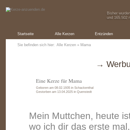
Bisher wurde
und 165.502 m
Startseite
Alle Kerzen
Entzünden
Sie befinden sich hier:
Alle Kerzen
» Mama
→ Werbu
Eine Kerze für Mama
Geboren am 08.02.1935 in Schackenthal
Gestorben am 13.04.2025 in Quenstedt
Mein Muttchen, heute is
wo ich dir das erste ma