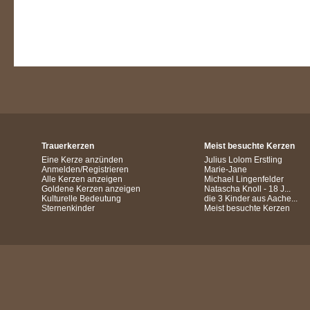
Trauerkerzen
Meist besuchte Kerzen
Eine Kerze anzünden
Julius Lolom Erstling
Anmelden/Registrieren
Marie-Jane
Alle Kerzen anzeigen
Michael Lingenfelder
Goldene Kerzen anzeigen
Natascha Knoll - 18 J...
Kulturelle Bedeutung
die 3 Kinder aus Aache...
Sternenkinder
Meist besuchte Kerzen