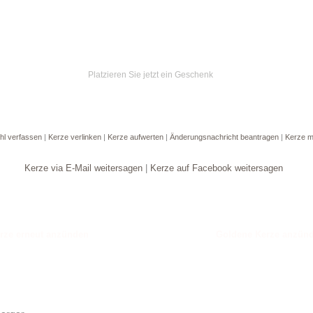
Platzieren Sie jetzt ein Geschenk
hl verfassen
|
Kerze verlinken
|
Kerze aufwerten
|
Änderungsnachricht beantragen
|
Kerze m
Kerze via E-Mail weitersagen
|
Kerze auf Facebook weitersagen
Goldene Kerze anzün