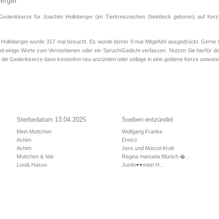
berger
 Gedenkkerze für Joachim Hollnberger (im Tierkreiszeichen
Steinbock
geboren) auf Kerz
llnberger wurde 317 mal besucht. Es wurde bisher 0 mal Mitgefühl ausgedrückt. Gerne k
d einige Worte zum Verstorbenen oder ein Spruch/Gedicht verfassen. Nutzen Sie hierfür de
 die Gedenkkerze dann kostenfrei neu anzünden oder selbige in eine goldene Kerze umwand
Sterbedatum 13.04.2025
Soeben entzündet
Mein Muttchen
Wolfgang Franke
Achim
Enrico
Achim
Jens und Marcel Kraft
Muttchen & Vati
Regina manuela Münich �...
Loni& Hasso
Justin♥️♥️mein H...