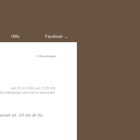
Hilfe
Facebook →
0
Bewertungen
Am 20.01.2026 um 13:29 Uhr
ia Hollnberger eine Kerze entzündet.
ert ist. Ich bin dir für