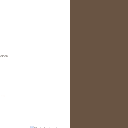
elden
den