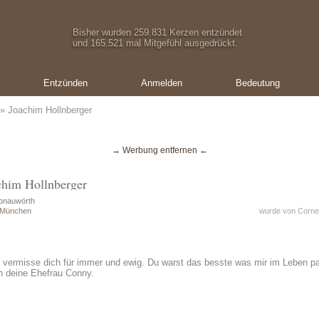
Bisher wurden 259.831 Kerzen entzündet
und 165.521 mal Mitgefühl ausgedrückt.
Entzünden
Anmelden
Bedeutung
» Joachim Hollnberger
→ Werbung entfernen ←
chim Hollnberger
onauwörth
n München
wurde von Cornel
vermisse dich für immer und ewig. Du warst das besste was mir im Leben passi
ch deine Ehefrau Conny.