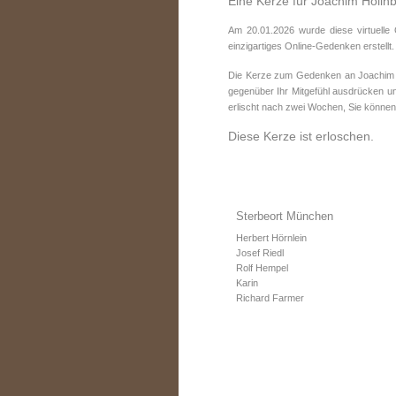
Eine Kerze für Joachim Holln
Am 20.01.2026 wurde diese virtuelle
einzigartiges Online-Gedenken erstellt.
Die Kerze zum Gedenken an Joachim Ho
gegenüber Ihr Mitgefühl ausdrücken un
erlischt nach zwei Wochen, Sie können
Diese Kerze ist erloschen.
Sterbeort München
Herbert Hörnlein
Josef Riedl
Rolf Hempel
Karin
Richard Farmer