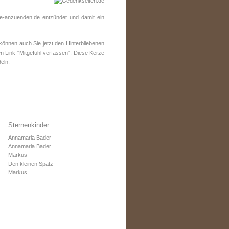
e-anzuenden.de entzündet und damit ein
önnen auch Sie jetzt den Hinterbliebenen
n Link "Mitgefühl verfassen". Diese Kerze
eln.
Sternenkinder
Annamaria Bader
Annamaria Bader
Markus
Den kleinen Spatz
Markus