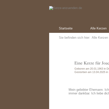
Startseite
Alle Kerzen
Sie befinden sich hier:
Alle Kerzen
Eine Kerze für Joa
Geboren am 20.01.1963 in D
Gestorben am 13.04.2025 i
Mein geliebter Ehemann. Ich 
immer dankbar. Ich liebe di