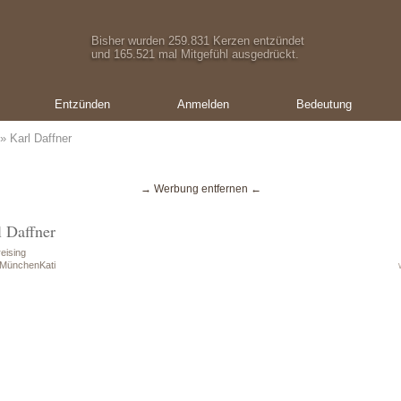
Bisher wurden 259.831 Kerzen entzündet
und 165.521 mal Mitgefühl ausgedrückt.
Entzünden
Anmelden
Bedeutung
» Karl Daffner
→ Werbung entfernen ←
l Daffner
eising
 MünchenKati