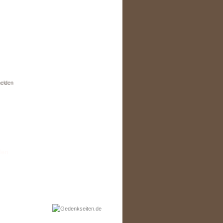
elden
den