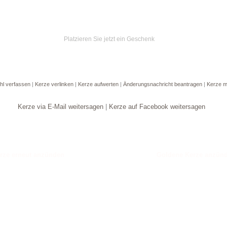
Platzieren Sie jetzt ein Geschenk
hl verfassen
|
Kerze verlinken
|
Kerze aufwerten
|
Änderungsnachricht beantragen
|
Kerze m
Kerze via E-Mail weitersagen
|
Kerze auf Facebook weitersagen
Goldene Kerze anzün