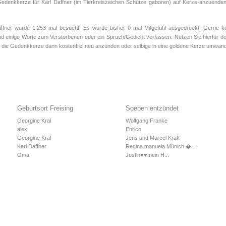
Gedenkkerze für Karl Daffner (im Tierkreiszeichen
Schütze
geboren) auf Kerze-anzuenden.d
ner wurde 1.253 mal besucht. Es wurde bisher 0 mal Mitgefühl ausgedrückt. Gerne kön
d einige Worte zum Verstorbenen oder ein Spruch/Gedicht verfassen. Nutzen Sie hierfür de
 die Gedenkkerze dann kostenfrei neu anzünden oder selbige in eine goldene Kerze umwand
Geburtsort Freising
Soeben entzündet
Georgine Kral
Wolfgang Franke
alex
Enrico
Georgine Kral
Jens und Marcel Kraft
Karl Daffner
Regina manuela Münich �...
Oma
Justin♥️♥️mein H...