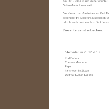
Am 28.12.2014 wurde diese virtuelle 
Online-Gedenken erstellt.
Die Kerze zum Gedenken an Karl Daff
gegenüber Ihr Mitgefühl ausdrücken un
erlischt nach zwei Wochen, Sie können
Diese Kerze ist erloschen.
Sterbedatum 28.12.2013
Karl Daffner
Therese Manderla
Papa
hans-joachim Zitzen
Dagmar Kubiak-Lösche