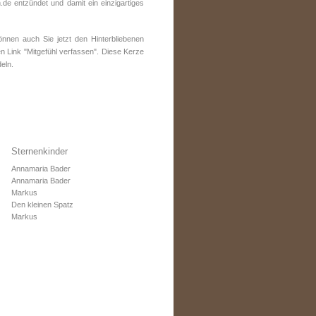
e entzündet und damit ein einzigartiges
nen auch Sie jetzt den Hinterbliebenen
n Link "Mitgefühl verfassen". Diese Kerze
eln.
Sternenkinder
Annamaria Bader
Annamaria Bader
Markus
Den kleinen Spatz
Markus