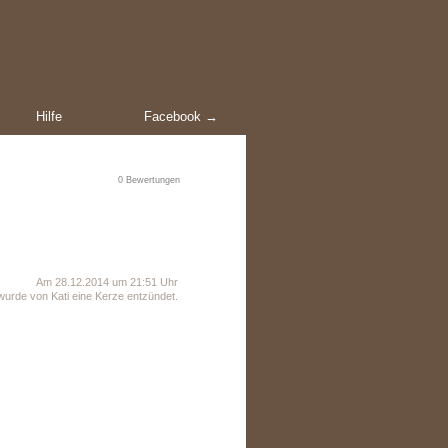
Hilfe
Facebook →
0
Bewertungen
Am 28.12.2014 um 21:51 Uhr
wurde von Kati eine Kerze entzündet.