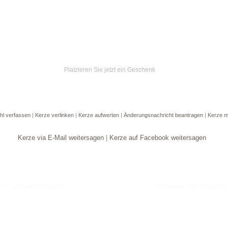
Platzieren Sie jetzt ein Geschenk
hl verfassen
|
Kerze verlinken
|
Kerze aufwerten
|
Änderungsnachricht beantragen
|
Kerze m
Kerze via E-Mail weitersagen
|
Kerze auf Facebook weitersagen
Goldene Kerze anzün