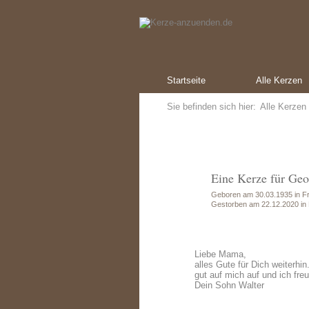
Startseite
Alle Kerzen
Sie befinden sich hier:
Alle Kerzen
Eine Kerze für Geo
Geboren am 30.03.1935 in Fr
Gestorben am 22.12.2020 in
Liebe Mama,
alles Gute für Dich weiterhi
gut auf mich auf und ich fr
Dein Sohn Walter