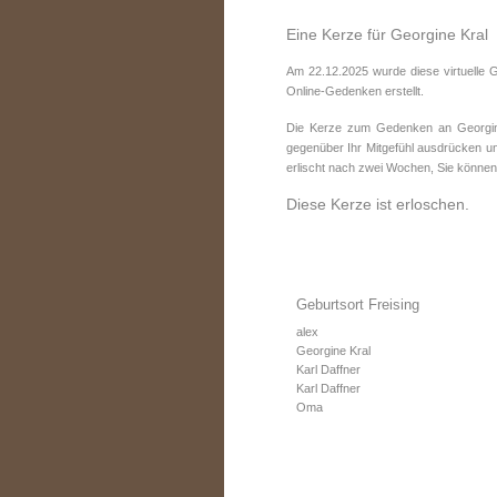
Eine Kerze für Georgine Kral
Am 22.12.2025 wurde diese virtuelle 
Online-Gedenken erstellt.
Die Kerze zum Gedenken an Georgine
gegenüber Ihr Mitgefühl ausdrücken un
erlischt nach zwei Wochen, Sie können
Diese Kerze ist erloschen.
Geburtsort Freising
alex
Georgine Kral
Karl Daffner
Karl Daffner
Oma