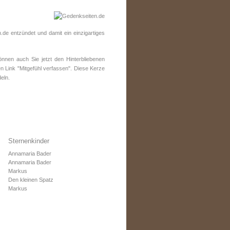
de entzündet und damit ein einzigartiges
nen auch Sie jetzt den Hinterbliebenen
n Link "Mitgefühl verfassen". Diese Kerze
eln.
Sternenkinder
Annamaria Bader
Annamaria Bader
Markus
Den kleinen Spatz
Markus