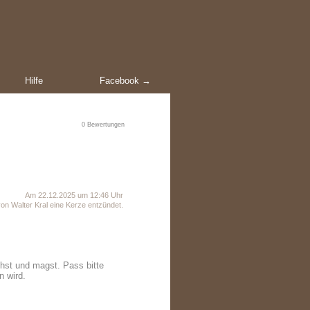
Hilfe
Facebook →
0
Bewertungen
Am 22.12.2025 um 12:46 Uhr
on Walter Kral eine Kerze entzündet.
chst und magst. Pass bitte
n wird.