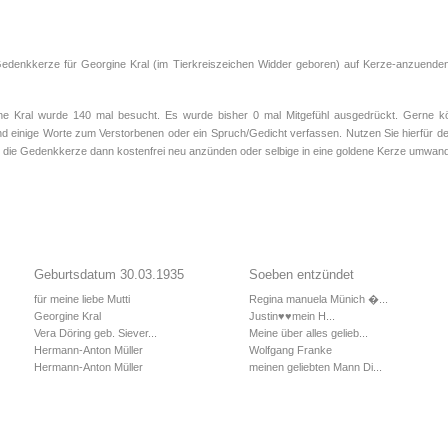
Gedenkkerze für Georgine Kral (im Tierkreiszeichen
Widder
geboren) auf Kerze-anzuenden.
 Kral wurde 140 mal besucht. Es wurde bisher 0 mal Mitgefühl ausgedrückt. Gerne kön
d einige Worte zum Verstorbenen oder ein Spruch/Gedicht verfassen. Nutzen Sie hierfür de
 die Gedenkkerze dann kostenfrei neu anzünden oder selbige in eine goldene Kerze umwand
Geburtsdatum 30.03.1935
Soeben entzündet
für meine liebe Mutti
Regina manuela Münich �...
Georgine Kral
Justin♥️♥️mein H...
Vera Döring geb. Siever...
Meine über alles gelieb...
Hermann-Anton Müller
Wolfgang Franke
Hermann-Anton Müller
meinen geliebten Mann Di...