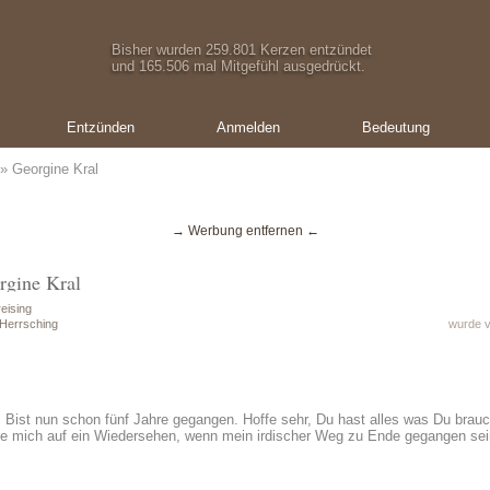
Bisher wurden 259.801 Kerzen entzündet
und 165.506 mal Mitgefühl ausgedrückt.
Entzünden
Anmelden
Bedeutung
» Georgine Kral
→ Werbung entfernen ←
rgine Kral
eising
 Herrsching
wurde v
n. Bist nun schon fünf Jahre gegangen. Hoffe sehr, Du hast alles was Du brau
eue mich auf ein Wiedersehen, wenn mein irdischer Weg zu Ende gegangen sei