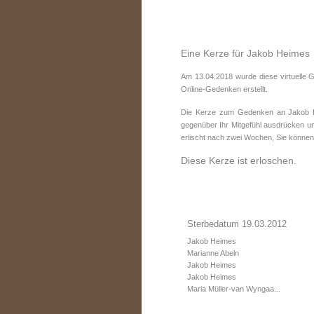
Eine Kerze für Jakob Heimes
Am 13.04.2018 wurde diese virtuelle
Online-Gedenken erstellt.
Die Kerze zum Gedenken an Jakob He
gegenüber Ihr Mitgefühl ausdrücken un
erlischt nach zwei Wochen, Sie können
Diese Kerze ist erloschen.
Sterbedatum 19.03.2012
Jakob Heimes
Marianne Abeln
Jakob Heimes
Jakob Heimes
Maria Müller-van Wyngaa...