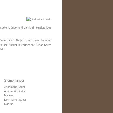
de entzündet und damit ein einzigartiges
nen auch Sie jetzt den Hinterbliebenen
n Link "Mitgefühl verfassen". Diese Kerze
eln.
Sternenkinder
Annamaria Bader
Annamaria Bader
Markus
Den kleinen Spatz
Markus