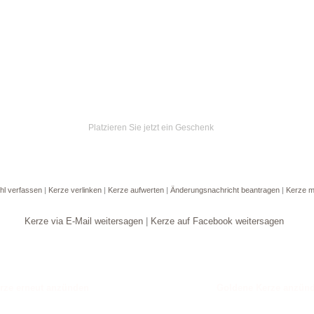
Ein Geschenk von:
Oliver Schmid
Platzieren Sie jetzt ein Geschenk
hl verfassen
|
Kerze verlinken
|
Kerze aufwerten
|
Änderungsnachricht beantragen
|
Kerze m
Kerze via E-Mail weitersagen
|
Kerze auf Facebook weitersagen
Goldene Kerze anzün