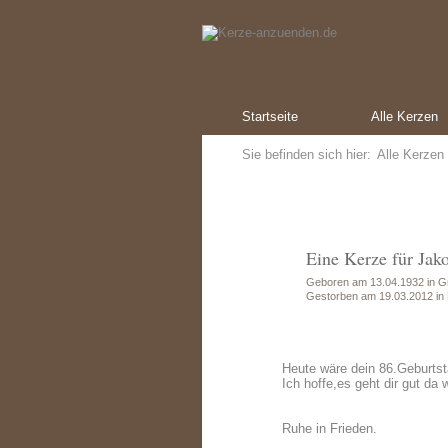
Startseite
Alle Kerzen
Sie befinden sich hier:
Alle Kerzen
Eine Kerze für Jak
Geboren am 13.04.1932 in Gr
Gestorben am 19.03.2012 in
Heute wäre dein 86.Geburtsta
Ich hoffe,es geht dir gut da w
Ruhe in Frieden.