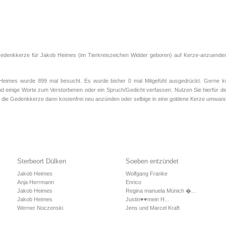
 Gedenkkerze für Jakob Heimes (im Tierkreiszeichen
Widder
geboren) auf Kerze-anzuenden.
imes wurde 899 mal besucht. Es wurde bisher 0 mal Mitgefühl ausgedrückt. Gerne kön
d einige Worte zum Verstorbenen oder ein Spruch/Gedicht verfassen. Nutzen Sie hierfür de
 die Gedenkkerze dann kostenfrei neu anzünden oder selbige in eine goldene Kerze umwand
Sterbeort Dülken
Soeben entzündet
Jakob Heimes
Wolfgang Franke
Anja Herrmann
Enrico
Jakob Heimes
Regina manuela Münich �...
Jakob Heimes
Justin♥️♥️mein H...
Werner Noczenski
Jens und Marcel Kraft