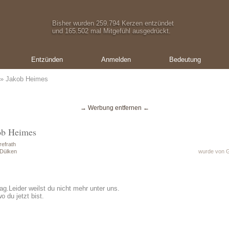
Bisher wurden 259.794 Kerzen entzündet
und 165.502 mal Mitgefühl ausgedrückt.
Entzünden
Anmelden
Bedeutung
» Jakob Heimes
→ Werbung entfernen ←
ob Heimes
efrath
 Dülken
wurde von G
g.Leider weilst du nicht mehr unter uns.
o du jetzt bist.