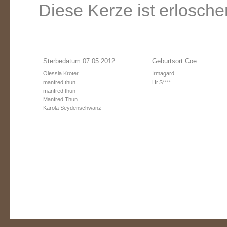
Diese Kerze ist erlosche
Sterbedatum 07.05.2012
Geburtsort Coe
Olessia Kroter
Irmagard
manfred thun
Hr.S****
manfred thun
Manfred Thun
Karola Seydenschwanz