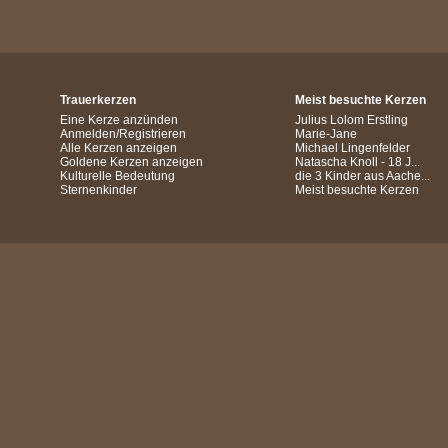
Trauerkerzen
Meist besuchte Kerzen
Eine Kerze anzünden
Julius Lolom Erstling
Anmelden/Registrieren
Marie-Jane
Alle Kerzen anzeigen
Michael Lingenfelder
Goldene Kerzen anzeigen
Natascha Knoll - 18 J...
Kulturelle Bedeutung
die 3 Kinder aus Aache...
Sternenkinder
Meist besuchte Kerzen