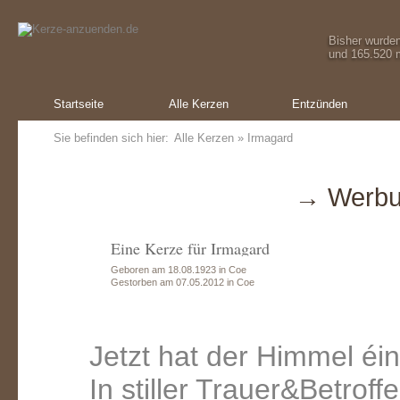
Bisher wurde
und 165.520 m
Startseite
Alle Kerzen
Entzünden
Sie befinden sich hier:
Alle Kerzen
» Irmagard
→ Werbu
Eine Kerze für Irmagard
Geboren am 18.08.1923 in Coe
Gestorben am 07.05.2012 in Coe
Jetzt hat der Himmel éi
In stiller Trauer&Betroffe