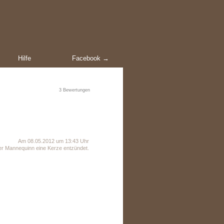
Hilfe
Facebook →
3
Bewertungen
Am 08.05.2012 um 13:43 Uhr
r Mannequinn eine Kerze entzündet.