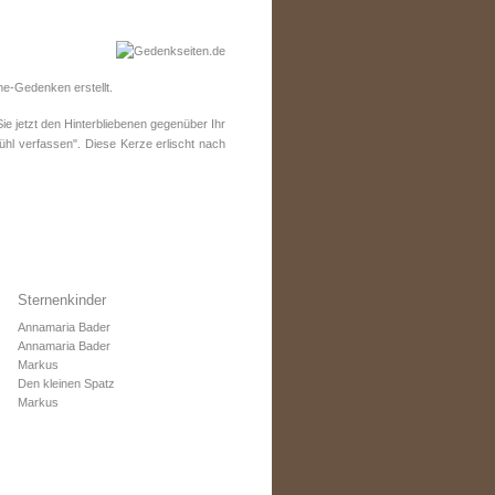
ne-Gedenken erstellt.
 jetzt den Hinterbliebenen gegenüber Ihr
ühl verfassen". Diese Kerze erlischt nach
Sternenkinder
Annamaria Bader
Annamaria Bader
Markus
Den kleinen Spatz
Markus