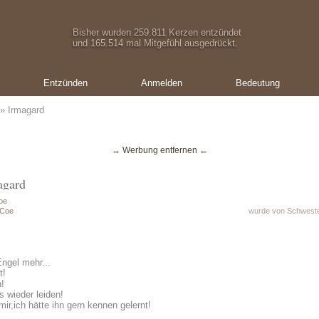
Bisher wurden 259.811 Kerzen entzündet
und 165.514 mal Mitgefühl ausgedrückt.
Entzünden
Anmelden
Bedeutung
» Irmagard
→ Werbung entfernen ←
agard
oe
 Coe
wurde von Schweste
ngel mehr...
t!
n!
s wieder leiden!
r,ich hätte ihn gern kennen gelernt!