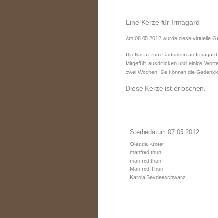
Eine Kerze für Irmagard
Am 08.05.2012 wurde diese virtuelle G
Die Kerze zum Gedenken an Irmagard wu
Mitgefühl ausdrücken und einige Worte
zwei Wochen, Sie können die Gedenkke
Diese Kerze ist erloschen.
Sterbedatum 07.05.2012
Olessia Kroter
manfred thun
manfred thun
Manfred Thun
Karola Seydenschwanz