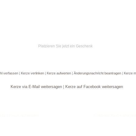
Platzieren Sie jetzt ein Geschenk
hl verfassen
|
Kerze verlinken
|
Kerze aufwerten
|
Änderungsnachricht beantragen
|
Kerze m
Kerze via E-Mail weitersagen
|
Kerze auf Facebook weitersagen
Goldene Kerze anzün