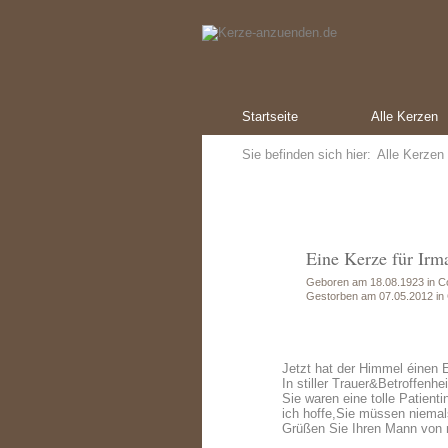
Startseite
Alle Kerzen
Sie befinden sich hier:
Alle Kerzen
Eine Kerze für Irm
Geboren am 18.08.1923 in C
Gestorben am 07.05.2012 in
Jetzt hat der Himmel éinen E
In stiller Trauer&Betroffenhei
Sie waren eine tolle Patienti
ich hoffe,Sie müssen niemal
Grüßen Sie Ihren Mann von mi