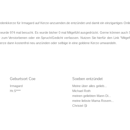
edenkkerze für Irmagard auf Kerze-anzuenden.de entzündet und damit ein einzigartiges Onli
rde 974 mal besucht. Es wurde bisher 0 mal Mitgefühl ausgedrückt. Gerne können auch Sie
 zum Verstorbenen oder ein Spruch/Gedicht verfassen. Nutzen Sie hierfür den Link "Mitgef
rze dann kostenfrei neu anzünden oder selbige in eine goldene Kerze umwandeln.
Geburtsort Coe
Soeben entzündet
Irmagard
Meine über alles gelieb...
Hr.S****
Michael Roth
meinen geliebten Mann Di...
meine liebste Mama Rosem...
Christel 😘