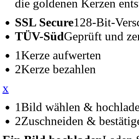
die goldenen Kerzen ents
SSL Secure
128-Bit-Vers
TÜV-Süd
Geprüft und zert
1
Kerze aufwerten
2
Kerze bezahlen
x
1
Bild wählen & hochlad
2
Zuschneiden & bestätig