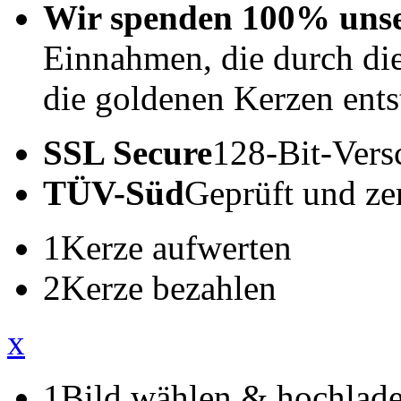
Wir spenden 100% uns
Einnahmen, die durch di
die goldenen Kerzen ents
SSL Secure
128-Bit-Vers
TÜV-Süd
Geprüft und zert
1
Kerze aufwerten
2
Kerze bezahlen
x
1
Bild wählen & hochlad