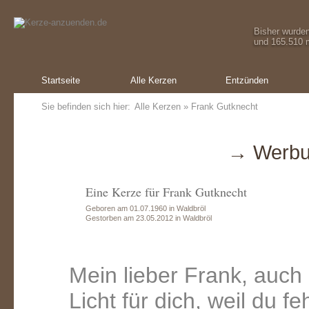
Bisher wurde
und 165.510 m
Startseite
Alle Kerzen
Entzünden
Sie befinden sich hier:
Alle Kerzen
» Frank Gutknecht
→ Werbu
Eine Kerze für Frank Gutknecht
Geboren am 01.07.1960 in Waldbröl
Gestorben am 23.05.2012 in Waldbröl
Mein lieber Frank, auch
Licht für dich, weil du f