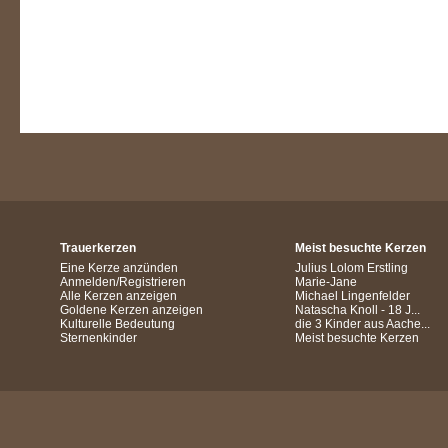
Trauerkerzen
Meist besuchte Kerzen
Eine Kerze anzünden
Julius Lolom Erstling
Anmelden/Registrieren
Marie-Jane
Alle Kerzen anzeigen
Michael Lingenfelder
Goldene Kerzen anzeigen
Natascha Knoll - 18 J...
Kulturelle Bedeutung
die 3 Kinder aus Aache...
Sternenkinder
Meist besuchte Kerzen