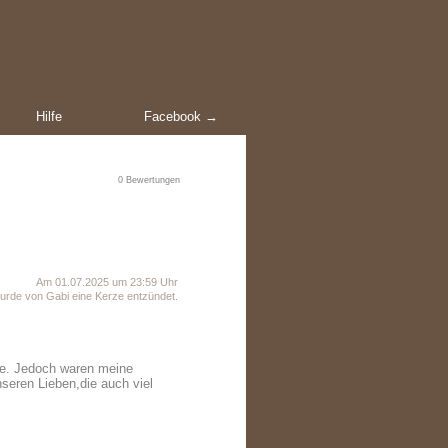
Hilfe
Facebook →
0
Bewertungen
Am 01.07.2025 um 23:59 Uhr
urde von Gabi eine Kerze entzündet.
te. Jedoch waren meine
nseren Lieben,die auch viel