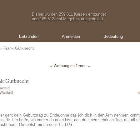
Bisher wurden 259.811 Kerzen entzündet
und 165.512 mal Mitgefühl ausgedrückt.
Entzünden
Anmelden
Bedeutung
» Frank Gutknecht
→ Werbung entfernen ←
nk Gutknecht
aldbröl
Waldbröl
w
der geht dein Geburtstag zu Ende,ohne das ich dich in den Arm nehmen konn
i dir. Ich hoffe, wo immer du auch bist, das du einen schönen Tag, mit all u
acht hast. Du fehlst mir so sehr. I.L.D.G.