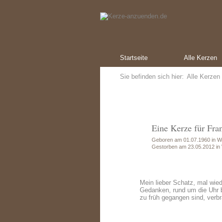
Startseite
Alle Kerzen
Sie befinden sich hier:
Alle Kerzen
Eine Kerze für Fra
Geboren am 01.07.1960 in W
Gestorben am 23.05.2012 in 
Mein lieber Schatz, mal wie
Gedanken, rund um die Uhr be
zu früh gegangen sind, verbr