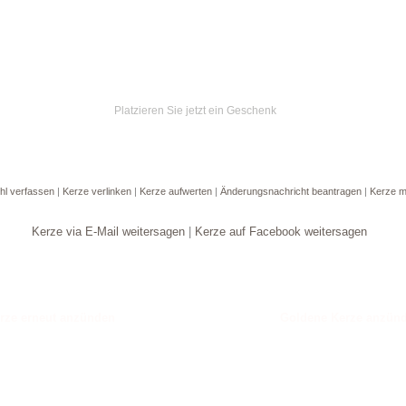
Platzieren Sie jetzt ein Geschenk
hl verfassen
|
Kerze verlinken
|
Kerze aufwerten
|
Änderungsnachricht beantragen
|
Kerze m
Kerze via E-Mail weitersagen
|
Kerze auf Facebook weitersagen
Goldene Kerze anzün