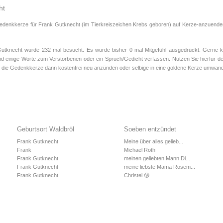
ht
Gedenkkerze für Frank Gutknecht (im Tierkreiszeichen
Krebs
geboren) auf Kerze-anzuenden.
knecht wurde 232 mal besucht. Es wurde bisher 0 mal Mitgefühl ausgedrückt. Gerne kö
d einige Worte zum Verstorbenen oder ein Spruch/Gedicht verfassen. Nutzen Sie hierfür de
 die Gedenkkerze dann kostenfrei neu anzünden oder selbige in eine goldene Kerze umwand
Geburtsort Waldbröl
Soeben entzündet
Frank Gutknecht
Meine über alles gelieb...
Frank
Michael Roth
Frank Gutknecht
meinen geliebten Mann Di...
Frank Gutknecht
meine liebste Mama Rosem...
Frank Gutknecht
Christel 😘