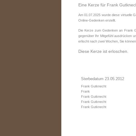
Eine Kerze für Frank Gutknec
Am 01.07.2025 wurde diese virtuelle 
Online-Gedenken erstellt.
Die Kerze zum Gedenken an Frank Gut
gegenüber Ihr Mitgefühl ausdrücken un
erlischt nach zwei Wochen, Sie können
Diese Kerze ist erloschen.
Sterbedatum 23.05.2012
Frank Gutknecht
Frank
Frank Gutknecht
Frank Gutknecht
Frank Gutknecht