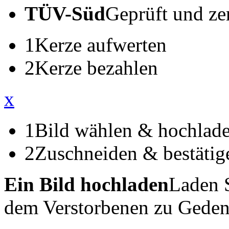
TÜV-Süd
Geprüft und zert
1
Kerze aufwerten
2
Kerze bezahlen
x
1
Bild wählen & hochlad
2
Zuschneiden & bestätig
Ein Bild hochladen
Laden S
dem Verstorbenen zu Geden