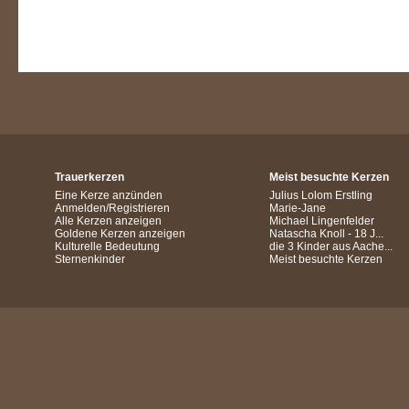
Trauerkerzen
Meist besuchte Kerzen
Eine Kerze anzünden
Julius Lolom Erstling
Anmelden/Registrieren
Marie-Jane
Alle Kerzen anzeigen
Michael Lingenfelder
Goldene Kerzen anzeigen
Natascha Knoll - 18 J...
Kulturelle Bedeutung
die 3 Kinder aus Aache...
Sternenkinder
Meist besuchte Kerzen