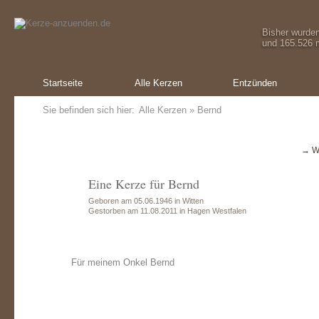
Bisher wurde
und 165.526 m
Startseite
Alle Kerzen
Entzünden
Sie befinden sich hier:
Alle Kerzen
» Bernd
→ W
Eine Kerze für Bernd
Geboren am 05.06.1946 in Witten
Gestorben am 11.08.2011 in Hagen Westfalen
Für meinem Onkel Bernd
Ein Geschenk von:
Ein Geschenk
E
Doris
Oliver Sch