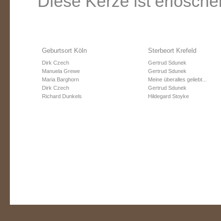
Diese Kerze ist erlosche
Geburtsort Köln
Sterbeort Krefeld
Dirk Czech
Gertrud Sdunek
Manuela Grewe
Gertrud Sdunek
Maria Barghorn
Meine überalles geliebt...
Dirk Czech
Gertrud Sdunek
Richard Dunkels
Hildegard Stoyke