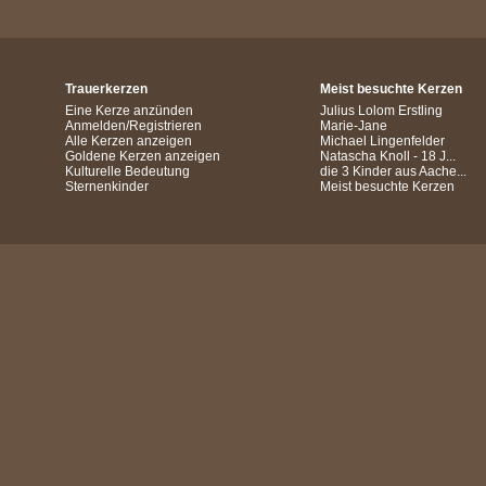
Trauerkerzen
Meist besuchte Kerzen
Eine Kerze anzünden
Julius Lolom Erstling
Anmelden/Registrieren
Marie-Jane
Alle Kerzen anzeigen
Michael Lingenfelder
Goldene Kerzen anzeigen
Natascha Knoll - 18 J...
Kulturelle Bedeutung
die 3 Kinder aus Aache...
Sternenkinder
Meist besuchte Kerzen