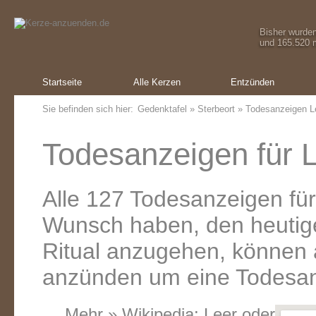
Bisher wurde
und 165.520 m
Startseite
Alle Kerzen
Entzünden
Sie befinden sich hier:
Gedenktafel
»
Sterbeort
» Todesanzeigen L
Todesanzeigen für L
Alle 127 Todesanzeigen für
Wunsch haben, den heutig
Ritual anzugehen, können a
anzünden um eine Todesanz
Mehr » Wikipedia:
Leer
oder