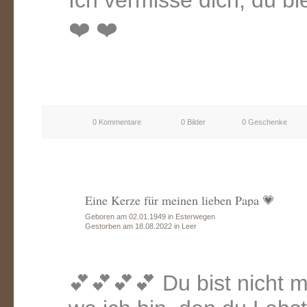
Ich vermisse dich, du b
❤️ ❤️
0 Kommentare
0 Bilder
0 Geschenke
Eine Kerze für meinen lieben Papa 💗
Geboren am 02.01.1949 in Esterwegen
Gestorben am 18.08.2022 in Leer
💕💕💕💕 Du bist nicht me