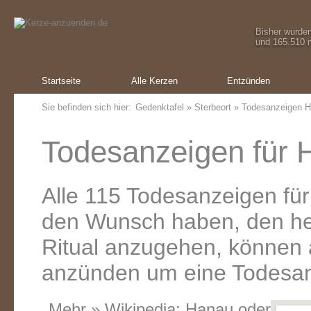
Bisher wurde
und 165.510 m
Startseite
Alle Kerzen
Entzünden
Sie befinden sich hier:
Gedenktafel
»
Sterbeort
» Todesanzeigen 
Todesanzeigen für 
Alle 115 Todesanzeigen fü
den Wunsch haben, den he
Ritual anzugehen, können a
anzünden um eine Todesanz
Mehr » Wikipedia:
Hanau
oder