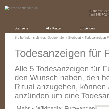
Bisher wurde
und 165.508 m
Startseite
Alle Kerzen
Entzünden
Sie befinden sich hier:
Gedenktafel
»
Sterbeort
» Todesanzeigen F
Todesanzeigen für 
Alle 5 Todesanzeigen für 
den Wunsch haben, den he
Ritual anzugehen, können a
anzünden um eine Todesanz
Mehr » Wikipedia:
Furtwangen