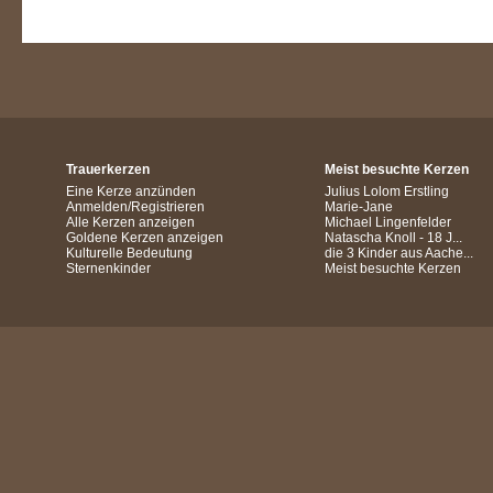
Trauerkerzen
Meist besuchte Kerzen
Eine Kerze anzünden
Julius Lolom Erstling
Anmelden/Registrieren
Marie-Jane
Alle Kerzen anzeigen
Michael Lingenfelder
Goldene Kerzen anzeigen
Natascha Knoll - 18 J...
Kulturelle Bedeutung
die 3 Kinder aus Aache...
Sternenkinder
Meist besuchte Kerzen