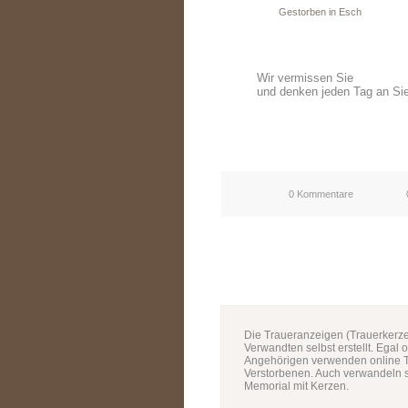
Gestorben in Esch
Wir vermissen Sie
und denken jeden Tag an Si
0 Kommentare
Die Traueranzeigen (Trauerkerze
Verwandten selbst erstellt. Egal 
Angehörigen verwenden online T
Verstorbenen. Auch verwandeln s
Memorial mit Kerzen.