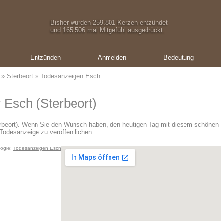
Bisher wurden 259.801 Kerzen entzündet
und 165.506 mal Mitgefühl ausgedrückt.
Entzünden
Anmelden
Bedeutung
»
Sterbeort
» Todesanzeigen Esch
 Esch (Sterbeort)
erbeort). Wenn Sie den Wunsch haben, den heutigen Tag mit diesem schönen
Todesanzeige zu veröffentlichen.
ogle:
Todesanzeigen Esch