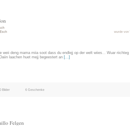
don
sch
 Esch
wurde von 
 weii deng mama miia soot dass du endlejj op der welt wiies... Wuar riichteg st
 Daiin laachen huet mejj begeestert an
[…]
0 Bilder
6 Geschenke
illo Felgen