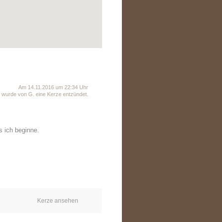
Am 14.11.2016 um 22:34 Uhr
wurde von G. eine Kerze entzündet.
s ich beginne.
Kerze ansehen