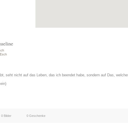
queline
sch
 Esch
 habt, seht nicht auf das Leben, das ich beendet habe, sondern auf Das, welche
ein)
0 Bilder
0 Geschenke