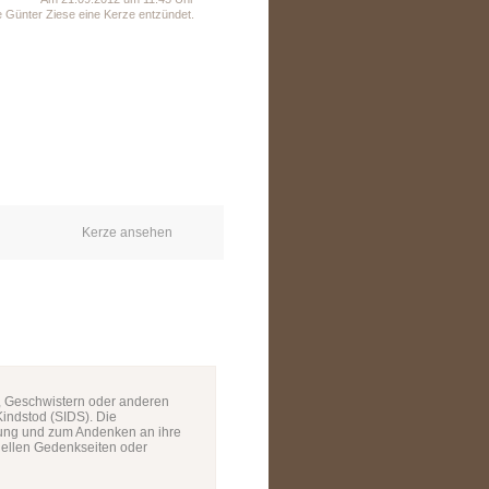
e Günter Ziese eine Kerze entzündet.
Kerze ansehen
, Geschwistern oder anderen
/Kindstod (SIDS). Die
rung und zum Andenken an ihre
uellen Gedenkseiten oder