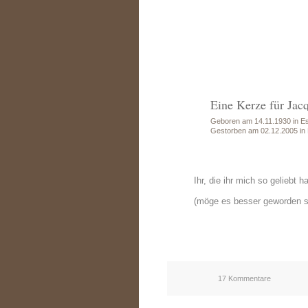
Eine Kerze für Jac
Geboren am 14.11.1930 in E
Gestorben am 02.12.2005 in
Ihr, die ihr mich so geliebt
(möge es besser geworden s
17 Kommentare