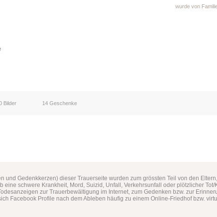
wurde von Famili
e
0 Bilder
14 Geschenke
n und Gedenkkerzen) dieser Trauerseite wurden zum grössten Teil von den Eltern
ob eine schwere Krankheit, Mord, Suizid, Unfall, Verkehrsunfall oder plötzlicher Tot
odesanzeigen zur Trauerbewältigung im Internet, zum Gedenken bzw. zur Erinne
ich Facebook Profile nach dem Ableben häufig zu einem Online-Friedhof bzw. virt