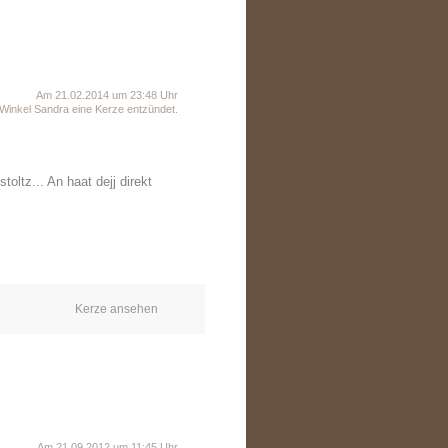
Am 21.02.2014 um 23:48 Uhr
Winkel Sandra eine Kerze entzündet.
oltz... An haat dejj direkt
Kerze ansehen
Am 21.09.2012 um 11:45 Uhr