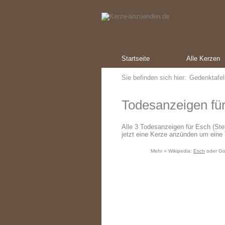
Startseite
Alle Kerzen
Sie befinden sich hier:
Gedenktafel
Todesanzeigen für
Alle 3 Todesanzeigen für Esch (St
jetzt eine Kerze anzünden um eine 
Mehr » Wikipedia:
Esch
oder Go