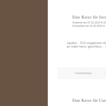
Eine Kerze für Jay
Geboren am 07.01.2014 in E
Gestorben am 21.02.2014 in
Jaydon... Ech vergiessen niie
an maiin herzz geschloss...
0 Kommentare
Eine Kerze für Cam