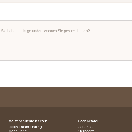
Sie haben nicht gefunden, wonach Sie gesucht haben?
Meist besuchte Kerzen
Gedenktafel
Julius Lolom Erstling
Geburtsorte
Marie-Jane
Sterbeorte