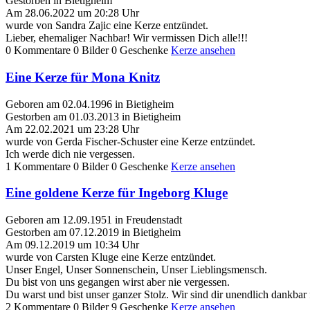
Gestorben in Bietigheim
Am 28.06.2022 um 20:28 Uhr
wurde von Sandra Zajic eine Kerze entzündet.
Lieber, ehemaliger Nachbar! Wir vermissen Dich alle!!!
0 Kommentare
0 Bilder
0 Geschenke
Kerze ansehen
Eine Kerze für Mona Knitz
Geboren am 02.04.1996 in Bietigheim
Gestorben am 01.03.2013 in Bietigheim
Am 22.02.2021 um 23:28 Uhr
wurde von Gerda Fischer-Schuster eine Kerze entzündet.
Ich werde dich nie vergessen.
1 Kommentare
0 Bilder
0 Geschenke
Kerze ansehen
Eine goldene Kerze für Ingeborg Kluge
Geboren am 12.09.1951 in Freudenstadt
Gestorben am 07.12.2019 in Bietigheim
Am 09.12.2019 um 10:34 Uhr
wurde von Carsten Kluge eine Kerze entzündet.
Unser Engel, Unser Sonnenschein, Unser Lieblingsmensch.
Du bist von uns gegangen wirst aber nie vergessen.
Du warst und bist unser ganzer Stolz. Wir sind dir unendlich dankbar 
2 Kommentare
0 Bilder
9 Geschenke
Kerze ansehen