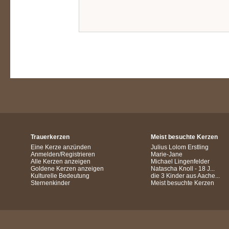
Trauerkerzen
Meist besuchte Kerzen
Eine Kerze anzünden
Julius Lolom Erstling
Anmelden/Registrieren
Marie-Jane
Alle Kerzen anzeigen
Michael Lingenfelder
Goldene Kerzen anzeigen
Natascha Knoll - 18 J...
Kulturelle Bedeutung
die 3 Kinder aus Aache...
Sternenkinder
Meist besuchte Kerzen