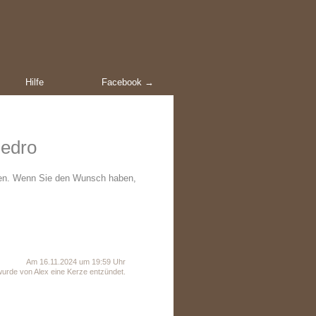
Hilfe
Facebook →
Pedro
den. Wenn Sie den Wunsch haben,
Am 16.11.2024 um 19:59 Uhr
wurde von Alex eine Kerze entzündet.