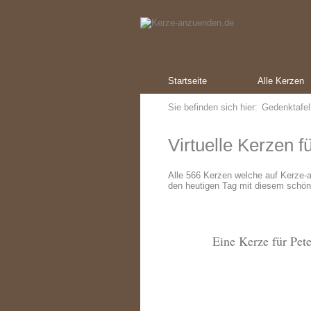
Startseite
Alle Kerzen
Sie befinden sich hier:
Gedenktafel
Virtuelle Kerzen 
Alle 566 Kerzen welche auf Kerze
den heutigen Tag mit diesem schön
Eine Kerze für Pet