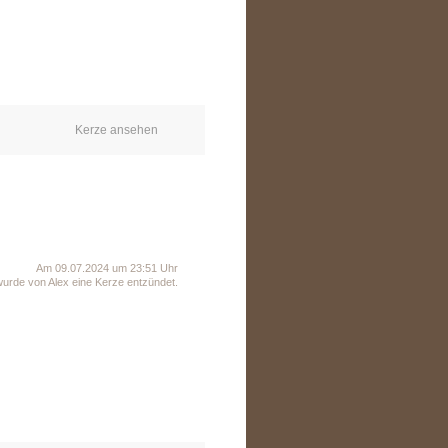
Kerze ansehen
Am 09.07.2024 um 23:51 Uhr
wurde von Alex eine Kerze entzündet.