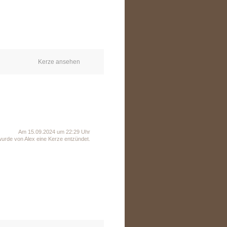
Kerze ansehen
Am 15.09.2024 um 22:29 Uhr
wurde von Alex eine Kerze entzündet.