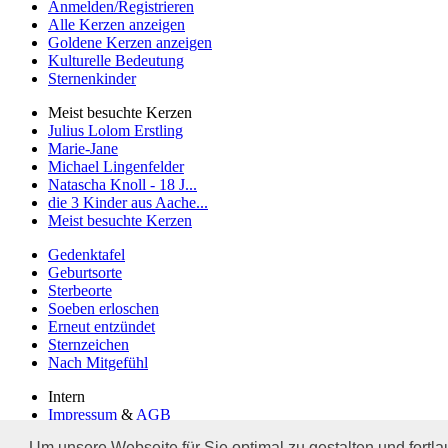
Anmelden/Registrieren
Alle Kerzen anzeigen
Goldene Kerzen anzeigen
Kulturelle Bedeutung
Sternenkinder
Meist besuchte Kerzen
Julius Lolom Erstling
Marie-Jane
Michael Lingenfelder
Natascha Knoll - 18 J...
die 3 Kinder aus Aache...
Meist besuchte Kerzen
Gedenktafel
Geburtsorte
Sterbeorte
Soeben erloschen
Erneut entzündet
Sternzeichen
Nach Mitgefühl
Intern
Impressum
&
AGB
Datenschutzerklärung
Um unsere Webseite für Sie optimal zu gestalten und fort