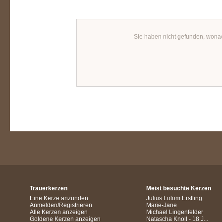
Sie haben nicht gefunden, wona
Trauerkerzen
Meist besuchte Kerzen
Eine Kerze anzünden
Julius Lolom Erstling
Anmelden/Registrieren
Marie-Jane
Alle Kerzen anzeigen
Michael Lingenfelder
Goldene Kerzen anzeigen
Natascha Knoll - 18 J...