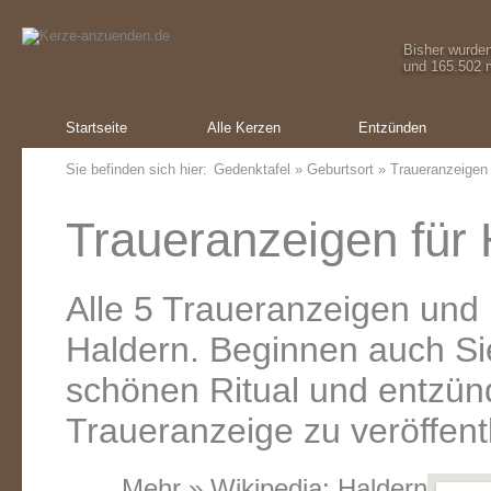
Bisher wurde
und 165.502 m
Startseite
Alle Kerzen
Entzünden
Sie befinden sich hier:
Gedenktafel
»
Geburtsort
» Traueranzeigen
Traueranzeigen für 
Alle 5 Traueranzeigen und
Haldern. Beginnen auch Si
schönen Ritual und entzünd
Traueranzeige zu veröffent
Mehr » Wikipedia:
Haldern