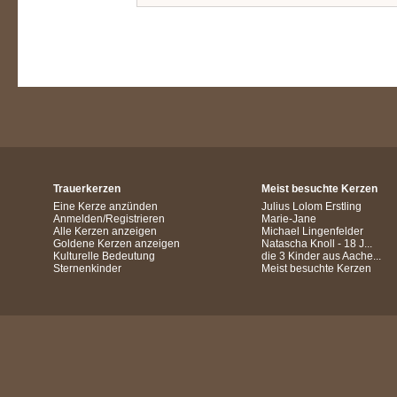
Trauerkerzen
Meist besuchte Kerzen
Eine Kerze anzünden
Julius Lolom Erstling
Anmelden/Registrieren
Marie-Jane
Alle Kerzen anzeigen
Michael Lingenfelder
Goldene Kerzen anzeigen
Natascha Knoll - 18 J...
Kulturelle Bedeutung
die 3 Kinder aus Aache...
Sternenkinder
Meist besuchte Kerzen