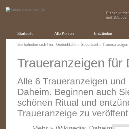
Bisher wurde
und 165.502 m
Startseite
Alle Kerzen
Entzünden
Sie befinden sich hier:
Gedenktafel
»
Geburtsort
» Traueranzeigen
Traueranzeigen für
Alle 6 Traueranzeigen und
Daheim. Beginnen auch Sie
schönen Ritual und entzünd
Traueranzeige zu veröffent
Mehr » Wikipedia:
Daheim