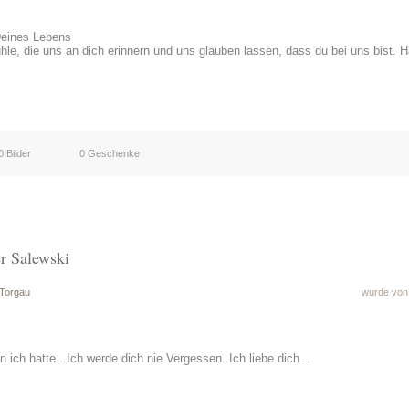
Deines Lebens
hle, die uns an dich erinnern und uns glauben lassen, dass du bei uns bist. H
0 Bilder
0 Geschenke
er Salewski
 Torgau
wurde von 
n ich hatte...Ich werde dich nie Vergessen..Ich liebe dich...