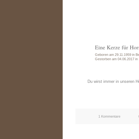
Eine Kerze für Hor
Geboren am 29.11.1959 in Be
Gestorben am 04.06.2017 in
Du wirst immer in unseren H
1 Kommentare