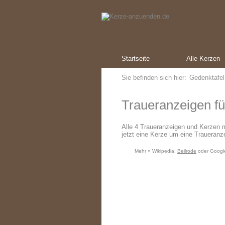
Startseite
Alle Kerzen
Sie befinden sich hier:
Gedenktafel
Traueranzeigen fü
Alle 4 Traueranzeigen und Kerzen 
jetzt eine Kerze um eine Traueranze
Mehr » Wikipedia:
Beilrode
oder Googl