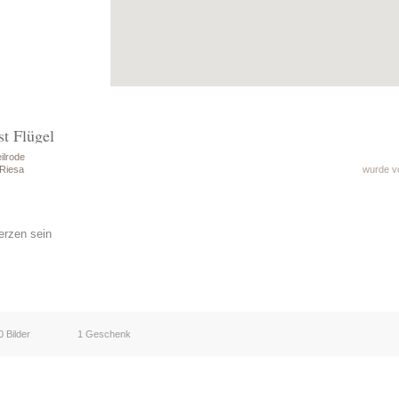
st Flügel
ilrode
 Riesa
wurde vo
erzen sein
0 Bilder
1 Geschenk