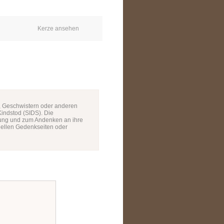
Kerze ansehen
, Geschwistern oder anderen
/Kindstod (SIDS). Die
rung und zum Andenken an ihre
uellen Gedenkseiten oder