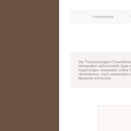
0 Kommentare
Die Traueranzeigen (Trauerkerze
Verwandten selbst erstellt. Egal 
Angehörigen verwenden online T
Verstorbenen. Auch verwandeln s
Memorial mit Kerzen.