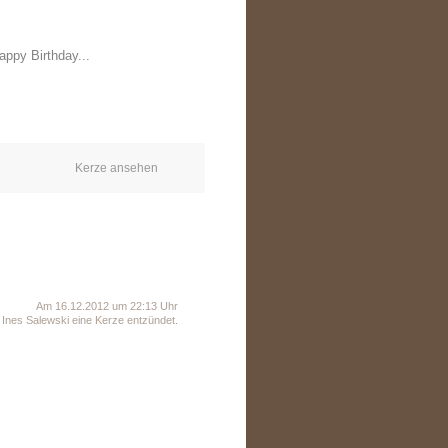
appy Birthday...
Kerze ansehen
Am 16.12.2012 um 22:13 Uhr
Ines Salewski eine Kerze entzündet.