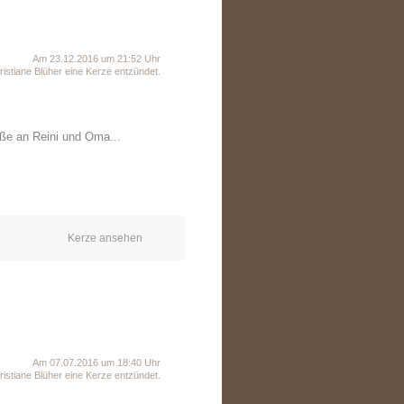
Am 23.12.2016 um 21:52 Uhr
istiane Blüher eine Kerze entzündet.
üße an Reini und Oma...
Kerze ansehen
Am 07.07.2016 um 18:40 Uhr
istiane Blüher eine Kerze entzündet.