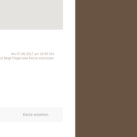
Am 07.06.2017 um 18:59 Uhr
n Birgit Flügel eine Kerze entzündet.
Kerze ansehen