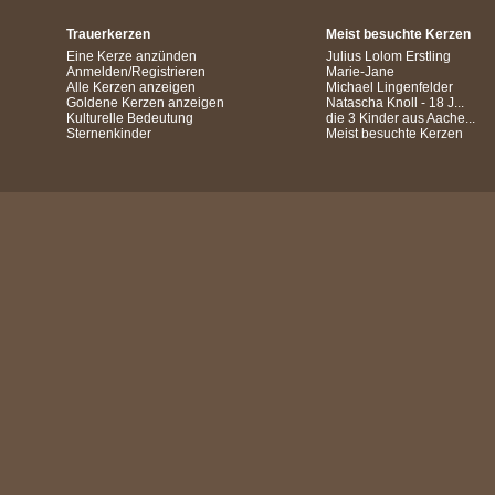
Trauerkerzen
Meist besuchte Kerzen
Eine Kerze anzünden
Julius Lolom Erstling
Anmelden/Registrieren
Marie-Jane
Alle Kerzen anzeigen
Michael Lingenfelder
Goldene Kerzen anzeigen
Natascha Knoll - 18 J...
Kulturelle Bedeutung
die 3 Kinder aus Aache...
Sternenkinder
Meist besuchte Kerzen