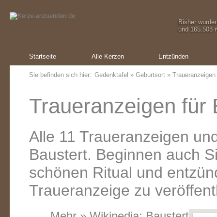
Bisher wurde
und 165.508 m
Startseite
Alle Kerzen
Entzünden
Sie befinden sich hier:
Gedenktafel
»
Geburtsort
» Traueranzeigen 
Traueranzeigen für 
Alle 11 Traueranzeigen un
Baustert. Beginnen auch S
schönen Ritual und entzünd
Traueranzeige zu veröffent
Mehr » Wikipedia:
Baustert