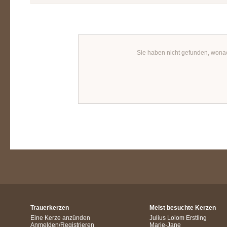
Sie haben nicht gefunden, wona
Trauerkerzen
Meist besuchte Kerzen
Eine Kerze anzünden
Julius Lolom Erstling
Anmelden/Registrieren
Marie-Jane