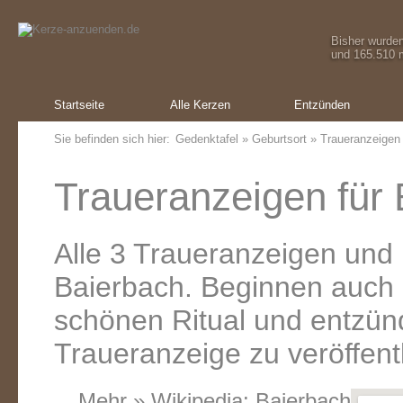
Bisher wurde
und 165.510 m
Startseite
Alle Kerzen
Entzünden
Sie befinden sich hier:
Gedenktafel
»
Geburtsort
» Traueranzeigen
Traueranzeigen für 
Alle 3 Traueranzeigen und
Baierbach. Beginnen auch 
schönen Ritual und entzünd
Traueranzeige zu veröffent
Mehr » Wikipedia:
Baierbach